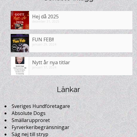
Hej då 2025
december 31, 2025
FUN FEB!!
januari 29, 2024
Nytt år nya titlar
januari 17, 2024
Länkar
Sveriges Hundföretagare
Absolute Dogs
Smällarupproret
Fyrverkeribegränsningar
Säg nej till stryp