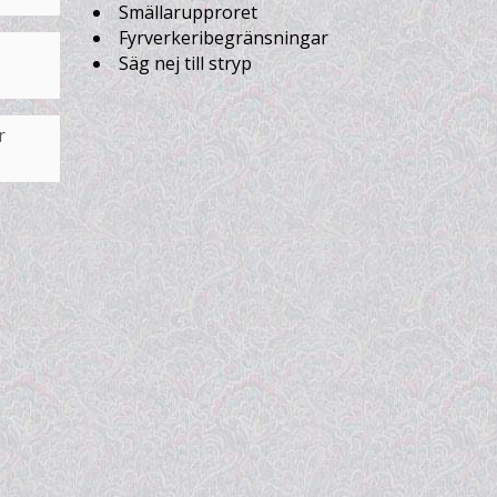
Smällarupproret
Fyrverkeribegränsningar
Säg nej till stryp
r