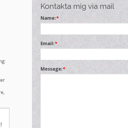
Kontakta mig via mail
Name:
*
Email:
*
ng:
Message:
*
ter
re,