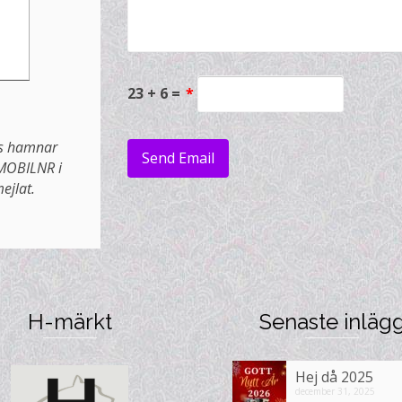
23 + 6 =
*
ss hamnar
 MOBILNR i
ejlat.
H-märkt
Senaste inläg
Hej då 2025
december 31, 2025