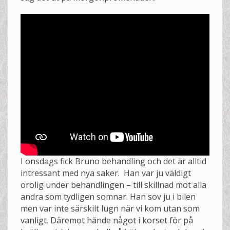
I onsdags fick Bruno behandling och det är alltid
intressant med nya saker. Han var ju väldigt
orolig under behandlingen – till skillnad mot alla
andra som tydligen somnar. Han sov ju i bilen
men var inte särskilt lugn när vi kom utan som
vanligt. Däremot hände något i korset för på