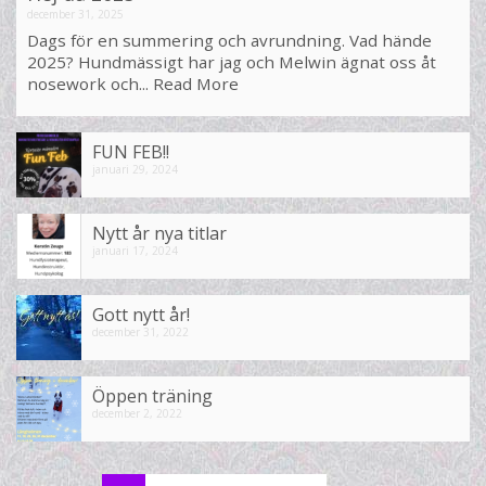
december 31, 2025
Dags för en summering och avrundning. Vad hände
2025? Hundmässigt har jag och Melwin ägnat oss åt
nosework och...
Read More
FUN FEB!!
januari 29, 2024
Nytt år nya titlar
januari 17, 2024
Gott nytt år!
december 31, 2022
Öppen träning
december 2, 2022
Search