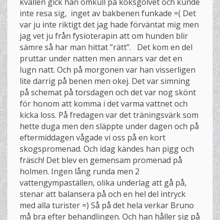
kvällen gick han omkull på köksgolvet och kunde
inte resa sig, inget av bakbenen funkade =( Det
var ju inte riktigt det jag hade förväntat mig men
jag vet ju från fysioterapin att om hunden blir
sämre så har man hittat ”rätt”. Det kom en del
pruttar under natten men annars var det en
lugn natt. Och på morgonen var han visserligen
lite darrig på benen men okej. Det var simning
på schemat på torsdagen och det var nog skönt
för honom att komma i det varma vattnet och
kicka loss. På fredagen var det träningsvärk som
hette duga men den släppte under dagen och på
eftermiddagen vågade vi oss på en kort
skogspromenad. Och idag kändes han pigg och
fräsch! Det blev en gemensam promenad på
holmen. Ingen lång runda men 2
vattengympaställen, olika underlag att gå på,
stenar att balansera på och en hel del intryck
med alla turister =) Så på det hela verkar Bruno
må bra efter behandlingen. Och han håller sig på