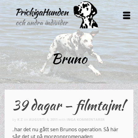
Bruno
39 dagar – filmtajm!
by
K Z
on
AUGUSTI 6, 2011
with
INGA KOMMENTARER
..har det nu gått sen Brunos operation. Så här
såg det ut på morgonpromenaden: