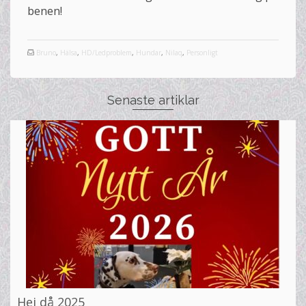
benen!
Bruno
,
Hälsa
,
HD/Ledproblem
,
Hundar
,
Nilaq
,
Personligt
Senaste artiklar
Hej då 2025