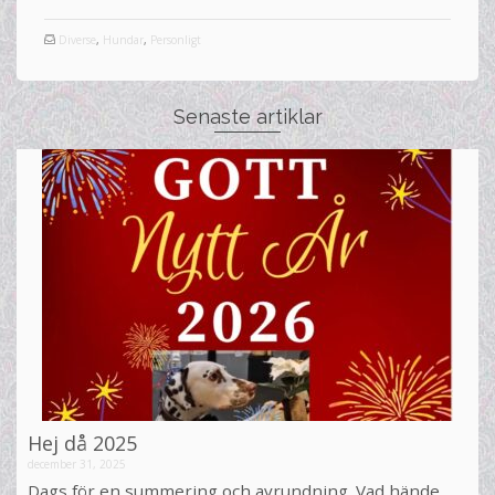
Diverse
,
Hundar
,
Personligt
Senaste artiklar
Hej då 2025
december 31, 2025
Dags för en summering och avrundning. Vad hände