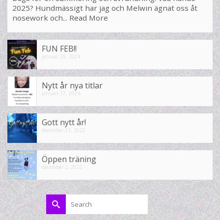
2025? Hundmässigt har jag och Melwin ägnat oss åt
nosework och...
Read More
FUN FEB!!
januari 29, 2024
Nytt år nya titlar
januari 17, 2024
Gott nytt år!
december 31, 2022
Öppen träning
december 2, 2022
Search
for: