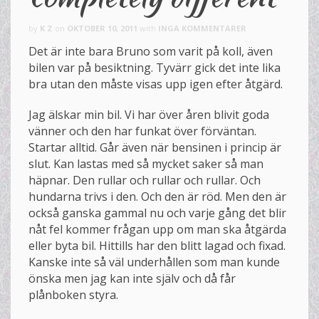
by
K Z
on
OKTOBER 10, 2011
with
INGA KOMMENTARER
Det är inte bara Bruno som varit på koll, även
bilen var på besiktning. Tyvärr gick det inte lika
bra utan den måste visas upp igen efter åtgärd.
Jag älskar min bil. Vi har över åren blivit goda
vänner och den har funkat över förväntan.
Startar alltid. Går även när bensinen i princip är
slut. Kan lastas med så mycket saker så man
häpnar. Den rullar och rullar och rullar. Och
hundarna trivs i den. Och den är röd. Men den är
också ganska gammal nu och varje gång det blir
nåt fel kommer frågan upp om man ska åtgärda
eller byta bil. Hittills har den blitt lagad och fixad.
Kanske inte så väl underhållen som man kunde
önska men jag kan inte själv och då får
plånboken styra.