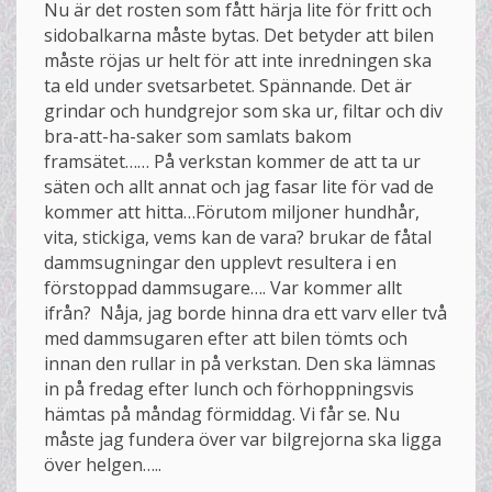
Nu är det rosten som fått härja lite för fritt och
sidobalkarna måste bytas. Det betyder att bilen
måste röjas ur helt för att inte inredningen ska
ta eld under svetsarbetet. Spännande. Det är
grindar och hundgrejor som ska ur, filtar och div
bra-att-ha-saker som samlats bakom
framsätet…… På verkstan kommer de att ta ur
säten och allt annat och jag fasar lite för vad de
kommer att hitta…Förutom miljoner hundhår,
vita, stickiga, vems kan de vara? brukar de fåtal
dammsugningar den upplevt resultera i en
förstoppad dammsugare…. Var kommer allt
ifrån? Nåja, jag borde hinna dra ett varv eller två
med dammsugaren efter att bilen tömts och
innan den rullar in på verkstan. Den ska lämnas
in på fredag efter lunch och förhoppningsvis
hämtas på måndag förmiddag. Vi får se. Nu
måste jag fundera över var bilgrejorna ska ligga
över helgen…..