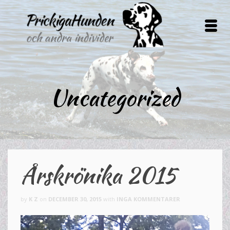
Uncategorized
Årskrönika 2015
by
K Z
on
DECEMBER 30, 2015
with
INGA KOMMENTARER