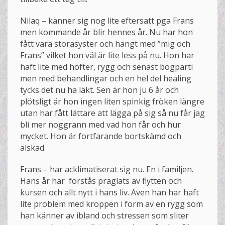
Nilaq – känner sig nog lite eftersatt pga Frans
men kommande år blir hennes år. Nu har hon
fått vara storasyster och hängt med ”mig och
Frans” vilket hon väl är lite less på nu. Hon har
haft lite med höfter, rygg och senast bogparti
men med behandlingar och en hel del healing
tycks det nu ha läkt. Sen är hon ju 6 år och
plötsligt är hon ingen liten spinkig fröken längre
utan har fått lättare att lägga på sig så nu får jag
bli mer noggrann med vad hon får och hur
mycket. Hon är fortfarande bortskämd och
älskad.
Frans – har acklimatiserat sig nu. En i familjen.
Hans år har förstås präglats av flytten och
kursen och allt nytt i hans liv. Även han har haft
lite problem med kroppen i form av en rygg som
han känner av ibland och stressen som sliter