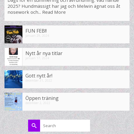
Dags för en summering och avrundning. Vad hände
2025? Hundmässigt har jag och Melwin ägnat oss åt
nosework och...
Read More
FUN FEB!!
januari 29, 2024
Nytt år nya titlar
januari 17, 2024
Gott nytt år!
december 31, 2022
Öppen träning
december 2, 2022
Search
for: