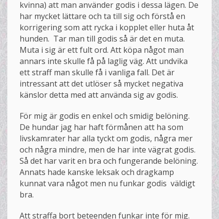
kvinna) att man använder godis i dessa lägen. De
har mycket lättare och ta till sig och förstå en
korrigering som att rycka i kopplet eller huta åt
hunden. Tar man till godis så är det en muta.
Muta i sig är ett fult ord. Att köpa något man
annars inte skulle få på laglig väg. Att undvika
ett straff man skulle få i vanliga fall. Det är
intressant att det utlöser så mycket negativa
känslor detta med att använda sig av godis.
För mig är godis en enkel och smidig belöning.
De hundar jag har haft förmånen att ha som
livskamrater har alla tyckt om godis, några mer
och några mindre, men de har inte vägrat godis.
Så det har varit en bra och fungerande belöning.
Annats hade kanske leksak och dragkamp
kunnat vara något men nu funkar godis väldigt
bra.
Att straffa bort beteenden funkar inte för mig.