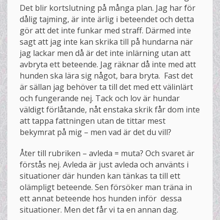
Det blir kortslutning på många plan. Jag har för
dålig tajming, är inte ärlig i beteendet och detta
gör att det inte funkar med straff. Därmed inte
sagt att jag inte kan skrika till på hundarna när
jag lackar men då är det inte inlärning utan att
avbryta ett beteende. Jag räknar då inte med att
hunden ska lära sig något, bara bryta. Fast det
är sällan jag behöver ta till det med ett välinlärt
och fungerande nej. Tack och lov är hundar
väldigt förlåtande, nåt enstaka skrik får dom inte
att tappa fattningen utan de tittar mest
bekymrat på mig – men vad är det du vill?
Åter till rubriken – avleda = muta? Och svaret är
förstås nej. Avleda är just avleda och använts i
situationer där hunden kan tänkas ta till ett
olämpligt beteende. Sen försöker man träna in
ett annat beteende hos hunden inför dessa
situationer. Men det får vi ta en annan dag.