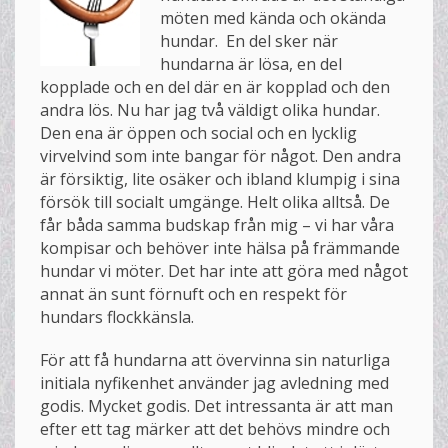
möten med kända och okända
hundar. En del sker när
hundarna är lösa, en del
kopplade och en del där en är kopplad och den
andra lös. Nu har jag två väldigt olika hundar.
Den ena är öppen och social och en lycklig
virvelvind som inte bangar för något. Den andra
är försiktig, lite osäker och ibland klumpig i sina
försök till socialt umgänge. Helt olika alltså. De
får båda samma budskap från mig – vi har våra
kompisar och behöver inte hälsa på främmande
hundar vi möter. Det har inte att göra med något
annat än sunt förnuft och en respekt för
hundars flockkänsla.
För att få hundarna att övervinna sin naturliga
initiala nyfikenhet använder jag avledning med
godis. Mycket godis. Det intressanta är att man
efter ett tag märker att det behövs mindre och