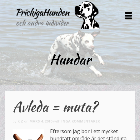
Hundar
Avleda = muta?
by
K Z
on
MARS 4, 2010
with
INGA KOMMENTARER
Eftersom jag bor i ett mycket
hundtätt område är det ständiga