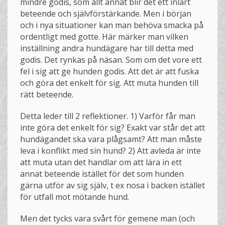
mindre godis, som allt annat blir det ett inlärt
beteende och självförstärkande. Men i början
och i nya situationer kan man behöva smacka på
ordentligt med gotte. Här märker man vilken
inställning andra hundägare har till detta med
godis. Det rynkas på näsan. Som om det vore ett
fel i sig att ge hunden godis. Att det är att fuska
och göra det enkelt för sig. Att muta hunden till
rätt beteende.
Detta leder till 2 reflektioner. 1) Varför får man
inte göra det enkelt för sig? Exakt var står det att
hundägandet ska vara plågsamt? Att man måste
leva i konflikt med sin hund? 2) Att avleda är inte
att muta utan det handlar om att lära in ett
annat beteende istället för det som hunden
gärna utför av sig själv, t ex nosa i backen istället
för utfall mot mötande hund.
Men det tycks vara svårt för gemene man (och