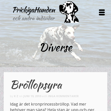
Diverse
Bröllopsyra
by
K Z
on
JUNI 19, 2010
with
INGA KOMMENTARER
Idag är det kronprincessbröllop. Vad mer
behöver man säga? Hela stan är upp-och-ner.