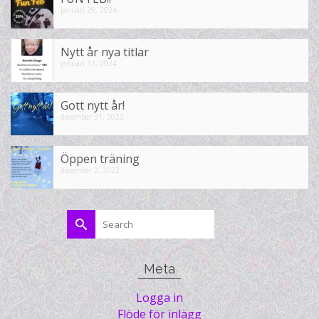
januari 29, 2024
Nytt år nya titlar
januari 17, 2024
Gott nytt år!
december 31, 2022
Öppen träning
december 2, 2022
Search
for:
Meta
Logga in
Flöde för inlägg