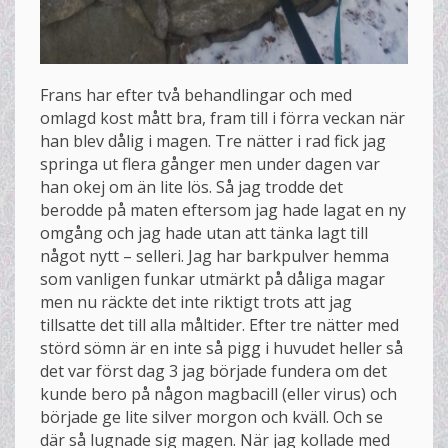
Frans har efter två behandlingar och med
omlagd kost mått bra, fram till i förra veckan när
han blev dålig i magen. Tre nätter i rad fick jag
springa ut flera gånger men under dagen var
han okej om än lite lös. Så jag trodde det
berodde på maten eftersom jag hade lagat en ny
omgång och jag hade utan att tänka lagt till
något nytt – selleri. Jag har barkpulver hemma
som vanligen funkar utmärkt på dåliga magar
men nu räckte det inte riktigt trots att jag
tillsatte det till alla måltider. Efter tre nätter med
störd sömn är en inte så pigg i huvudet heller så
det var först dag 3 jag började fundera om det
kunde bero på någon magbacill (eller virus) och
började ge lite silver morgon och kväll. Och se
där så lugnade sig magen. När jag kollade med