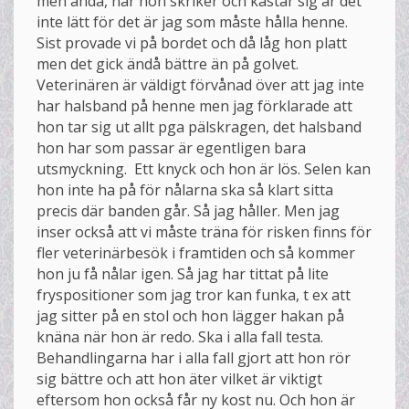
men ändå, när hon skriker och kastar sig är det
inte lätt för det är jag som måste hålla henne.
Sist provade vi på bordet och då låg hon platt
men det gick ändå bättre än på golvet.
Veterinären är väldigt förvånad över att jag inte
har halsband på henne men jag förklarade att
hon tar sig ut allt pga pälskragen, det halsband
hon har som passar är egentligen bara
utsmyckning. Ett knyck och hon är lös. Selen kan
hon inte ha på för nålarna ska så klart sitta
precis där banden går. Så jag håller. Men jag
inser också att vi måste träna för risken finns för
fler veterinärbesök i framtiden och så kommer
hon ju få nålar igen. Så jag har tittat på lite
fryspositioner som jag tror kan funka, t ex att
jag sitter på en stol och hon lägger hakan på
knäna när hon är redo. Ska i alla fall testa.
Behandlingarna har i alla fall gjort att hon rör
sig bättre och att hon äter vilket är viktigt
eftersom hon också får ny kost nu. Och hon är