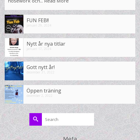
nosework och...
Read More
FUN FEB!!
januari 29, 2024
Nytt år nya titlar
januari 17, 2024
Gott nytt år!
december 31, 2022
Öppen träning
december 2, 2022
Search
for:
Meta