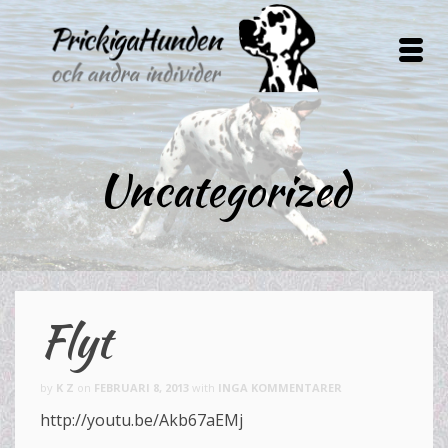
Uncategorized
Flyt
by
K Z
on
FEBRUARI 8, 2013
with
INGA KOMMENTARER
http://youtu.be/Akb67aEMj