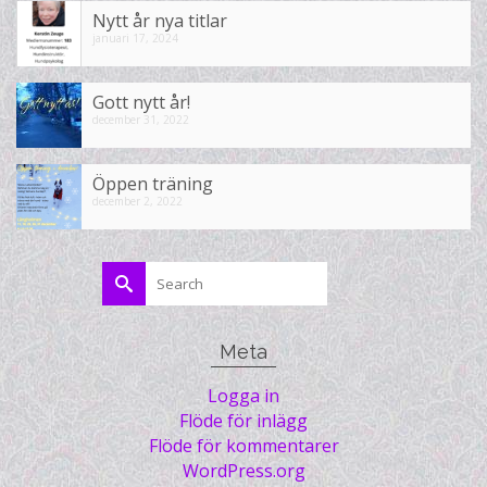
Nytt år nya titlar
januari 17, 2024
Gott nytt år!
december 31, 2022
Öppen träning
december 2, 2022
Search
for:
Meta
Logga in
Flöde för inlägg
Flöde för kommentarer
WordPress.org