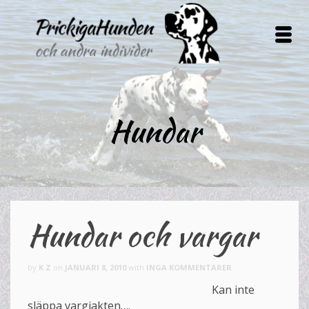
Hundar
Hundar och vargar
by
K Z
on
JANUARI 8, 2010
with
INGA KOMMENTARER
Kan inte
släppa vargjakten….