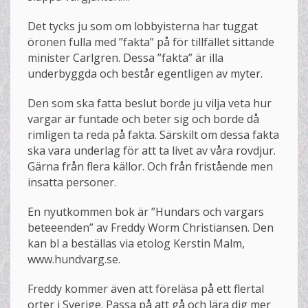
Det tycks ju som om lobbyisterna har tuggat
öronen fulla med ”fakta” på för tillfället sittande
minister Carlgren. Dessa ”fakta” är illa
underbyggda och består egentligen av myter.
Den som ska fatta beslut borde ju vilja veta hur
vargar är funtade och beter sig och borde då
rimligen ta reda på fakta. Särskilt om dessa fakta
ska vara underlag för att ta livet av våra rovdjur.
Gärna från flera källor. Och från fristående men
insatta personer.
En nyutkommen bok är ”Hundars och vargars
beteeenden” av Freddy Worm Christiansen. Den
kan bl a beställas via etolog Kerstin Malm,
www.hundvarg.se.
Freddy kommer även att föreläsa på ett flertal
orter i Sverige. Passa på att gå och lära dig mer