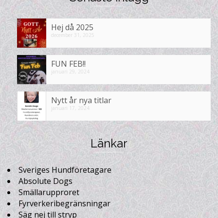
Hej då 2025
december 31, 2025
FUN FEB!!
januari 29, 2024
Nytt år nya titlar
januari 17, 2024
Länkar
Sveriges Hundföretagare
Absolute Dogs
Smällarupproret
Fyrverkeribegränsningar
Säg nej till stryp