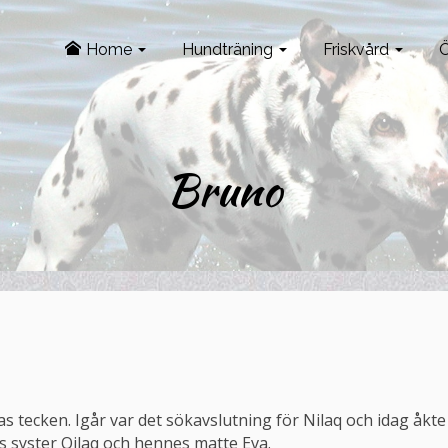
Home
Hundträning
Friskvård
Ö
Bruno
s tecken. Igår var det sökavslutning för Nilaq och idag åkte
s syster Qilaq och hennes matte Eva.