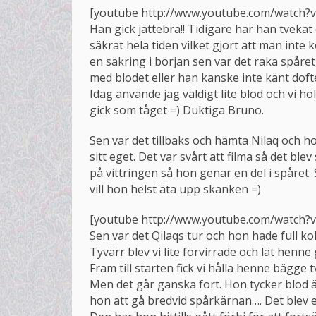
[youtube http://www.youtube.com/watch
Han gick jättebra!! Tidigare har han tvekat
säkrat hela tiden vilket gjort att man inte
en säkring i början sen var det raka spåret,
med blodet eller han kanske inte känt doft
Idag använde jag väldigt lite blod och vi h
gick som tåget =) Duktiga Bruno.
Sen var det tillbaks och hämta Nilaq och 
sitt eget. Det var svårt att filma så det bl
på vittringen så hon genar en del i spåret.
vill hon helst äta upp skanken =)
[youtube http://www.youtube.com/watc
Sen var det Qilaqs tur och hon hade full ko
Tyvärr blev vi lite förvirrade och lät henne
Fram till starten fick vi hålla henne bägge
Men det går ganska fort. Hon tycker blod ä
hon att gå bredvid spårkärnan…. Det blev e