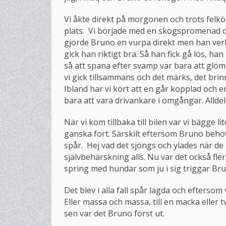
Vi åkte direkt på morgonen och trots felkör
plats. Vi började med en skogspromenad där
gjorde Bruno en vurpa direkt men han verk
gick han riktigt bra. Så han fick gå lös, h
så att spana efter svamp var bara att glöm
vi gick tillsammans och det märks, det bri
Ibland har vi kört att en går kopplad och e
bara att vara drivankare i omgångar. Alldele
När vi kom tillbaka till bilen var vi bägge 
ganska fort. Särskilt eftersom Bruno behöve
spår. Hej vad det sjöngs och ylades när de 
självbehärskning alls. Nu var det också fler
spring med hundar som ju i sig triggar Br
Det blev i alla fall spår lagda och efterso
Eller massa och massa, till en macka eller 
sen var det Bruno först ut.