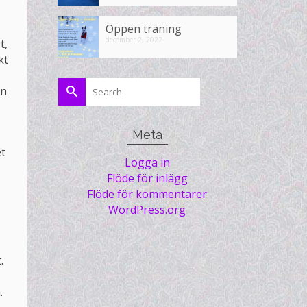
Öppen träning
december 2, 2022
t,
kt
Search
an
for:
Meta
et
Logga in
Flöde för inlägg
Flöde för kommentarer
WordPress.org
.
.