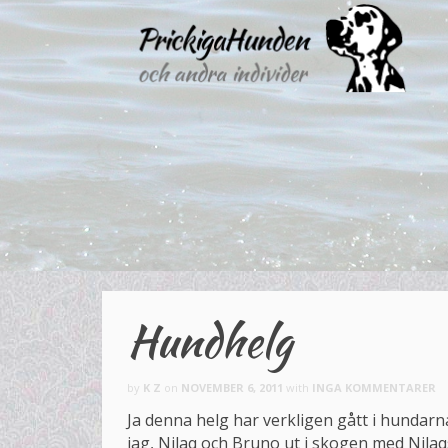
Hundhelg
by
K Z
on
NOVEMBER 6, 2011
with
INGA KOMMENTARER
Ja denna helg har verkligen gått i hundarna
jag, Nilaq och Bruno ut i skogen med Nilaq