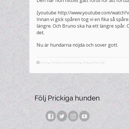
Den har hon hittills gått förbi för att forts
[youtube http://www.youtube.com/watch
Innan vi gick spåren tog vi en fika så spår
längre. Och Bruno ska ha ett längre spår. O
det.
Nu är hundarna nöjda och sover gott.
Bruno
,
Hundar
,
Hundträning
,
Nilaq
,
Personligt
Följ Prickiga hunden