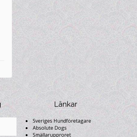
g
Länkar
Sveriges Hundföretagare
Absolute Dogs
Smällarupproret