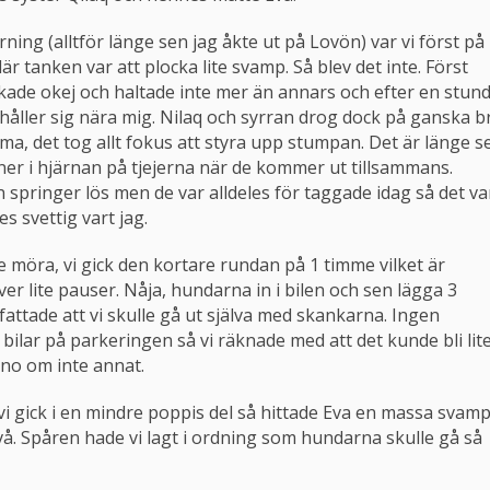
ning (alltför länge sen jag åkte ut på Lovön) var vi först på
 tanken var att plocka lite svamp. Så blev det inte. Först
ade okej och haltade inte mer än annars och efter en stun
an håller sig nära mig. Nilaq och syrran drog dock på ganska b
ma, det tog allt fokus att styra upp stumpan. Det är länge s
nner i hjärnan på tjejerna när de kommer ut tillsammans.
n springer lös men de var alldeles för taggade idag så det va
s svettig vart jag.
lite möra, vi gick den kortare rundan på 1 timme vilket är
r lite pauser. Nåja, hundarna in i bilen och sen lägga 3
fattade att vi skulle gå ut själva med skankarna. Ingen
 bilar på parkeringen så vi räknade med att det kunde bli lit
uno om inte annat.
m vi gick i en mindre poppis del så hittade Eva en massa svam
två. Spåren hade vi lagt i ordning som hundarna skulle gå så