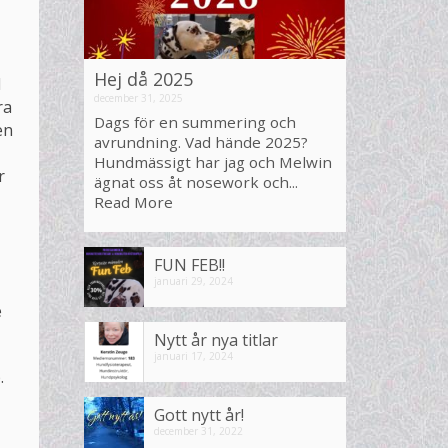
Hej då 2025
d
december 31, 2025
ra
Dags för en summering och
en
avrundning. Vad hände 2025?
Hundmässigt har jag och Melwin
r
ägnat oss åt nosework och...
Read More
FUN FEB!!
januari 29, 2024
e
Nytt år nya titlar
januari 17, 2024
p.
Gott nytt år!
december 31, 2022