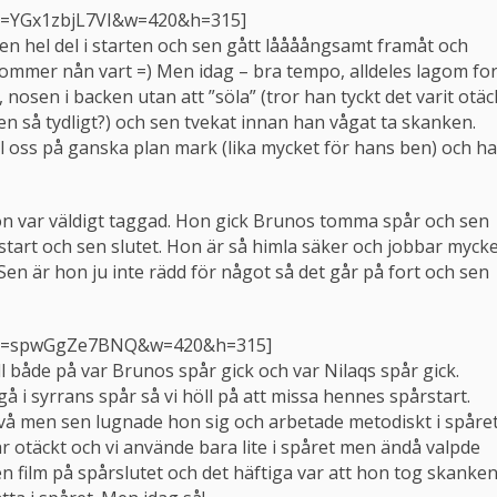
?v=YGx1zbjL7VI&w=420&h=315]
 en hel del i starten och sen gått låååångsamt framåt och
 kommer nån vart =) Men idag – bra tempo, alldeles lagom for
 nosen i backen utan att ”söla” (tror han tyckt det varit otäc
en så tydligt?) och sen tvekat innan han vågat ta skanken.
öll oss på ganska plan mark (lika mycket för hans ben) och h
hon var väldigt taggad. Hon gick Brunos tomma spår och sen
ev start och sen slutet. Hon är så himla säker och jobbar myck
 Sen är hon ju inte rädd för något så det går på fort och sen
h?v=spwGgZe7BNQ&w=420&h=315]
ll både på var Brunos spår gick och var Nilaqs spår gick.
 gå i syrrans spår så vi höll på att missa hennes spårstart.
 två men sen lugnade hon sig och arbetade metodiskt i spåret
r otäckt och vi använde bara lite i spåret men ändå valpde
n film på spårslutet och det häftiga var att hon tog skanken