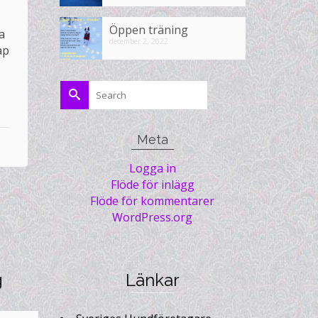
Öppen träning
a
december 2, 2022
ap
Search
for:
Meta
Logga in
Flöde för inlägg
Flöde för kommentarer
WordPress.org
g
Länkar