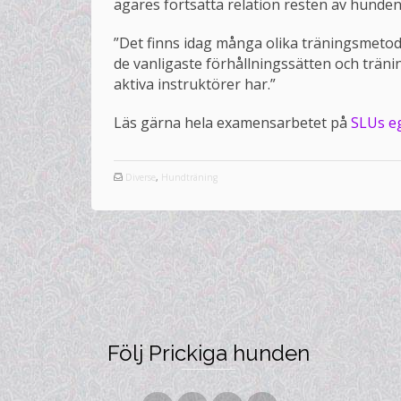
ägares fortsatta relation resten av hundens 
”Det finns idag många olika träningsmetoder
de vanligaste förhållningssätten och trä
aktiva instruktörer har.”
Läs gärna hela examensarbetet på
SLUs e
Diverse
,
Hundträning
Följ Prickiga hunden