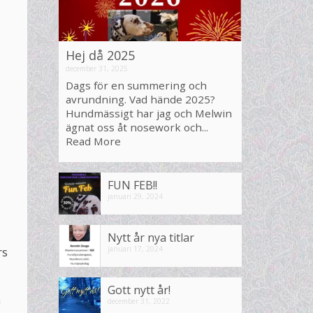
Hej då 2025
december 31, 2025
Dags för en summering och
avrundning. Vad hände 2025?
Hundmässigt har jag och Melwin
ägnat oss åt nosework och...
Read More
FUN FEB!!
januari 29, 2024
Nytt år nya titlar
januari 17, 2024
rs
Gott nytt år!
h
december 31, 2022