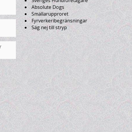
Sveriges Hundföretagare
Absolute Dogs
Smällarupproret
Fyrverkeribegränsningar
Säg nej till stryp
r