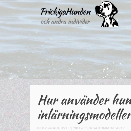
Hur använder hund
inlärningsmodelle
by
K Z
on
AUGUSTI 9, 2011
with
INGA KOMMENTARER