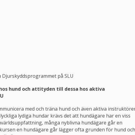
och Djurskyddsprogrammet på SLU
hos hund och attityden till dessa hos aktiva
LU
 kommunicera med och träna hund och även aktiva instruktöre
få lyckliga lydiga hundar krävs det att hundägare har en viss
ärldsuppfattning, många nyblivna hundägare går en
ta kursen en hundägare går lägger ofta grunden för hund oc