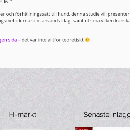
liv. ”
 och förhållningssätt till hund, denna studie vill presenter
ningsmetoderna som används idag, samt utröna vilken kunsk
gen sida
– det var inte alltför teoretiskt
H-märkt
Senaste inläg