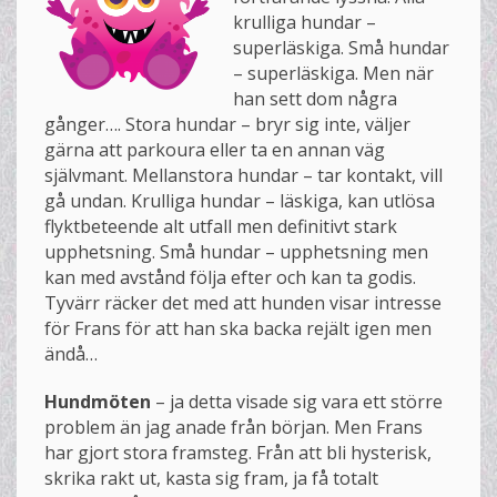
krulliga hundar –
superläskiga. Små hundar
– superläskiga. Men när
han sett dom några
gånger…. Stora hundar – bryr sig inte, väljer
gärna att parkoura eller ta en annan väg
självmant. Mellanstora hundar – tar kontakt, vill
gå undan. Krulliga hundar – läskiga, kan utlösa
flyktbeteende alt utfall men definitivt stark
upphetsning. Små hundar – upphetsning men
kan med avstånd följa efter och kan ta godis.
Tyvärr räcker det med att hunden visar intresse
för Frans för att han ska backa rejält igen men
ändå…
Hundmöten
– ja detta visade sig vara ett större
problem än jag anade från början. Men Frans
har gjort stora framsteg. Från att bli hysterisk,
skrika rakt ut, kasta sig fram, ja få totalt