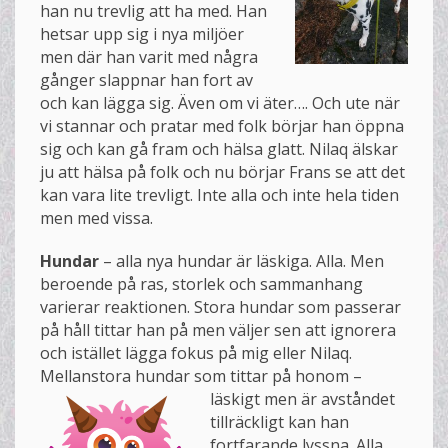
han nu trevlig att ha med. Han
hetsar upp sig i nya miljöer
men där han varit med några
gånger slappnar han fort av
och kan lägga sig. Även om vi äter…. Och ute när
vi stannar och pratar med folk börjar han öppna
sig och kan gå fram och hälsa glatt. Nilaq älskar
ju att hälsa på folk och nu börjar Frans se att det
kan vara lite trevligt. Inte alla och inte hela tiden
men med vissa.
Hundar
– alla nya hundar är läskiga. Alla. Men
beroende på ras, storlek och sammanhang
varierar reaktionen. Stora hundar som passerar
på håll tittar han på men väljer sen att ignorera
och istället lägga fokus på mig eller Nilaq.
Mellanstora hundar som tittar på honom –
läskigt men är
avståndet
tillräckligt kan han
fortfarande lyssna. Alla