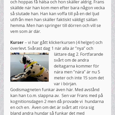
och hoppas få hälsa och hon skäller aldrig. Frans
skällde när han kom men efter bara någon vecka
så slutade han. Han kan voffa till på en del ljud
utifrån men han skäller faktiskt väldigt sällan
hemma. Men han springer till dörren och vill se
vem som är där.
Kurser
– vi har gått klickerkursen (4 helger) och
överlevt. Svårast dag 1 när all
a är ”nya” och
lättare dag 2. Fortfarande
svårt om de andra
deltagarna kommer för
nära men ”nära” är nu 5
meter och inte 15 som det
var i början.
Godismagneten funkar även här. Med avstånd
kan han t.o.m. slappna av. Sen var Frans med på
kognitionsdagen 2 men då provade vi hundarna
en och en. Även om det är svårt att röra sig
bland andra hundar så funkar det med