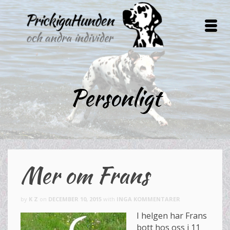
Personligt
Mer om Frans
by
K Z
on
DECEMBER 10, 2015
with
INGA KOMMENTARER
I helgen har Frans
bott hos oss i 11