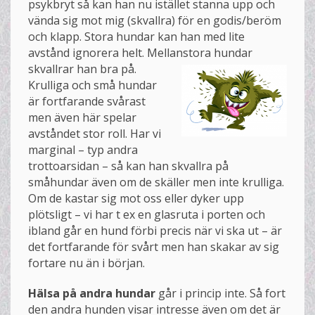
psykbryt så kan han nu istället stanna upp och
vända sig mot mig (skvallra) för en godis/beröm
och klapp. Stora hundar kan han med lite
avstånd ignorera helt. Mellanstora hundar
skvallrar han bra på.
Krulliga och små hundar
är fortfarande svårast
men även här spelar
avståndet stor roll. Har vi
marginal – typ andra
trottoarsidan – så kan han skvallra på
småhundar även om de skäller men inte krulliga.
Om de kastar sig mot oss eller dyker upp
plötsligt – vi har t ex en glasruta i porten och
ibland går en hund förbi precis när vi ska ut – är
det fortfarande för svårt men han skakar av sig
fortare nu än i början.
Hälsa på andra hundar
går i princip inte. Så fort
den andra hunden visar intresse även om det är