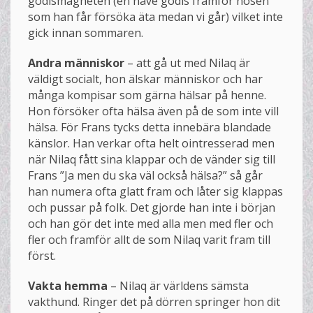
godismagneten (en näve godis framför nosen
som han får försöka äta medan vi går) vilket inte
gick innan sommaren.
Andra människor
– att gå ut med Nilaq är
väldigt socialt, hon älskar människor och har
många kompisar som gärna hälsar på henne.
Hon försöker ofta hälsa även på de som inte vill
hälsa. För Frans tycks detta innebära blandade
känslor. Han verkar ofta helt ointresserad men
när Nilaq fått sina klappar och de vänder sig till
Frans ”Ja men du ska väl också hälsa?” så går
han numera ofta glatt fram och låter sig klappas
och pussar på folk. Det gjorde han inte i början
och han gör det inte med alla men med fler och
fler och framför allt de som Nilaq varit fram till
först.
Vakta hemma
– Nilaq är världens sämsta
vakthund. Ringer det på dörren springer hon dit