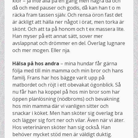
klor – ja inte alla på en gång men några då och
då och med pauser och godis, då kan han t o m
räcka fram tassen själv. Och rensa öron fast det
är äckligt att hälla ner något i örat, men torka är
skönt. Och att ta på honom och t ex massera lite.
Han myser på ett annat sätt, sover mer
avslappnat och drömmer en del. Överlag lugnare
och mer mogen. Eller nja.
Hälsa på hos andra
– mina hundar får gärna
följa med till min mamma och min bror och hans
familj. Frans har hos bägge varit upp på
matbordet och röjt i ett obevakat ögonblick. Så
nu får han ha koppel på hos min bror som har
öppen planlösning (nödbroms) och bevakning
hos min mamma där vi vanligen sitter och
snackar i köket. Men han sköter sig överlag bra
och lägger sig fort ner och vilar. Även när vi äter.
Hos veterinären sköter han sig också. Han
behöver mycket stöd men är väldigt duktig.