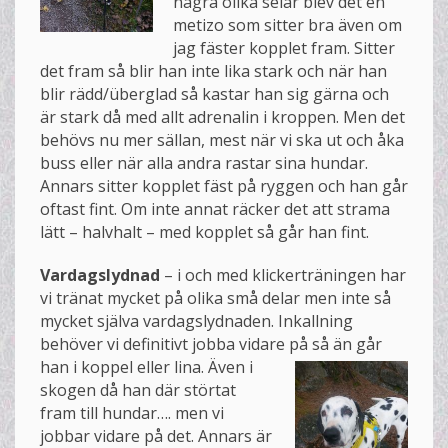
några olika selar blev det en
metizo som sitter bra även om
jag fäster kopplet fram. Sitter
det fram så blir han inte lika stark och när han
blir rädd/überglad så kastar han sig gärna och
är stark då med allt adrenalin i kroppen. Men det
behövs nu mer sällan, mest när vi ska ut och åka
buss eller när alla andra rastar sina hundar.
Annars sitter kopplet fäst på ryggen och han går
oftast fint. Om inte annat räcker det att strama
lätt – halvhalt – med kopplet så går han fint.
Vardagslydnad
– i och med klickerträningen har
vi tränat mycket på olika små delar men inte så
mycket själva vardagslydnaden. Inkallning
behöver vi definitivt jobba vidare p
å så än går
han i koppel eller lina. Även i
skogen då han där störtat
fram till hundar…. men vi
jobbar vidare på det. Annars är