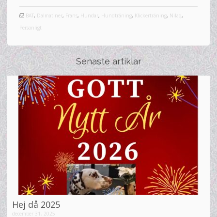
BAT
,
Dalmatiner
,
Frans
,
Hundar
,
Hundträning
,
Klickerträning
,
Nilaq
,
Personligt
Senaste artiklar
Hej då 2025
december 31, 2025