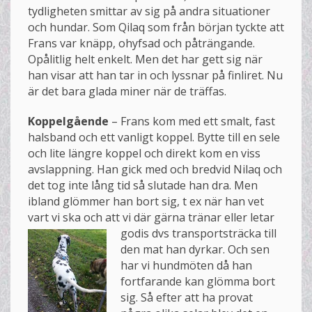
tydligheten smittar av sig på andra situationer
och hundar. Som Qilaq som från början tyckte att
Frans var knäpp, ohyfsad och påträngande.
Opålitlig helt enkelt. Men det har gett sig när
han visar att han tar in och lyssnar på finliret. Nu
är det bara glada miner när de träffas.
Koppelgående
– Frans kom med ett smalt, fast
halsband och ett vanligt koppel. Bytte till en sele
och lite längre koppel och direkt kom en viss
avslappning. Han gick med och bredvid Nilaq och
det tog inte lång tid så slutade han dra. Men
ibland glömmer han bort sig, t ex när han vet
vart vi ska och att vi där gärna tränar eller l
etar
godis dvs transportsträcka till
den mat han dyrkar. Och sen
har vi hundmöten då han
fortfarande kan glömma bort
sig. Så efter att ha provat