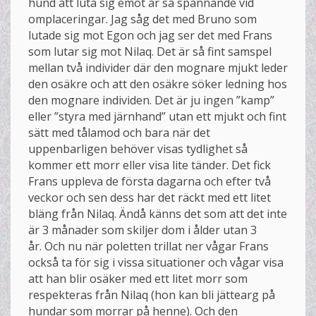
hund att luta sig emot är så spännande vid
omplaceringar. Jag såg det med Bruno som
lutade sig mot Egon och jag ser det med Frans
som lutar sig mot Nilaq. Det är så fint samspel
mellan två individer där den mognare mjukt leder
den osäkre och att den osäkre söker ledning hos
den mognare individen. Det är ju ingen ”kamp”
eller ”styra med järnhand” utan ett mjukt och fint
sätt med tålamod och bara när det
uppenbarligen behöver visas tydlighet så
kommer ett morr eller visa lite tänder. Det fick
Frans uppleva de första dagarna och efter två
veckor och sen dess har det räckt med ett litet
bläng från Nilaq. Ändå känns det som att det inte
är 3 månader som skiljer dom i ålder utan 3
år. Och nu när poletten trillat ner vågar Frans
också ta för sig i vissa situationer och vågar visa
att han blir osäker med ett litet morr som
respekteras från Nilaq (hon kan bli jättearg på
hundar som morrar på henne). Och den