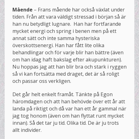
Mående
– Frans mående har också växlat under
tiden. Från att vara väldigt stressad i början så är
han nu betydligt lugnare. Han har fortfarande
mycket energi och spring i benen men på ett
annat sätt och inte samma hysteriska
överskottsenergi. Han har fått lite olika
behandlingar och för varje blir han bättre (även
om han idag haft bakslag efter akupunkturen).
Nu hoppas jag att han blir bra och stark i ryggen
så vi kan fortsätta med draget, det är så roligt
och passar oss verkligen.
Det går helt enkelt framåt. Tänkte på Egon
häromdagen och att han behövde över ett år att
landa på riktigt och då var han ett år gammal när
jag tog honom (även om han flyttat runt mycket
innan). Så det tar ju tid. Olika tid. De är ju trots
allt individer.