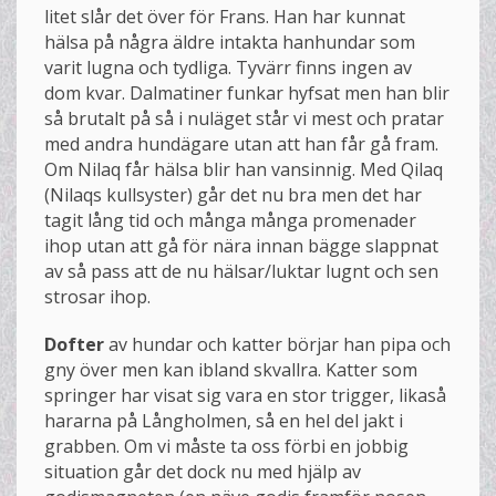
litet slår det över för Frans. Han har kunnat
hälsa på några äldre intakta hanhundar som
varit lugna och tydliga. Tyvärr finns ingen av
dom kvar. Dalmatiner funkar hyfsat men han blir
så brutalt på så i nuläget står vi mest och pratar
med andra hundägare utan att han får gå fram.
Om Nilaq får hälsa blir han vansinnig. Med Qilaq
(Nilaqs kullsyster) går det nu bra men det har
tagit lång tid och många många promenader
ihop utan att gå för nära innan bägge slappnat
av så pass att de nu hälsar/luktar lugnt och sen
strosar ihop.
Dofter
av hundar och katter börjar han pipa och
gny över men kan ibland skvallra. Katter som
springer har visat sig vara en stor trigger, likaså
hararna på Långholmen, så en hel del jakt i
grabben. Om vi måste ta oss förbi en jobbig
situation går det dock nu med hjälp av