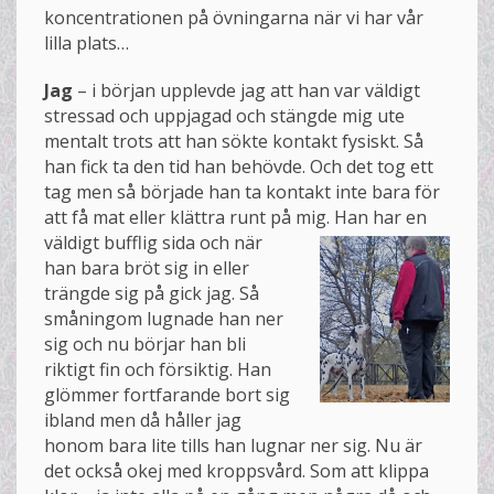
koncentrationen på övningarna när vi har vår
lilla plats…
Jag
– i början upplevde jag att han var väldigt
stressad och uppjagad och stängde mig ute
mentalt trots att han sökte kontakt fysiskt. Så
han fick ta den tid han behövde. Och det tog ett
tag men så började han ta kontakt inte bara för
att få mat eller klättra runt på mig. Han
har en
väldigt bufflig sida och när
han bara bröt sig in eller
trängde sig på gick jag. Så
småningom lugnade han ner
sig och nu börjar han bli
riktigt fin och försiktig. Han
glömmer fortfarande bort sig
ibland men då håller jag
honom bara lite tills han lugnar ner sig. Nu är
det också okej med kroppsvård. Som att klippa