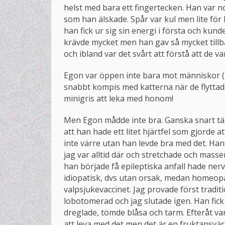
helst med bara ett fingertecken. Han var n
som han älskade. Spår var kul men lite för
han fick ur sig sin energi i första och kund
krävde mycket men han gav så mycket tillb
och ibland var det svårt att förstå att de v
Egon var öppen inte bara mot människor (ha
snabbt kompis med katterna när de flyttade 
minigris att leka med honom!
Men Egon mådde inte bra. Ganska snart tänk
att han hade ett litet hjärtfel som gjorde at
inte värre utan han levde bra med det. Ha
jag var alltid där och stretchade och mas
han började få epileptiska anfall hade ner
idiopatisk, dvs utan orsak, medan homeop
valpsjukevaccinet. Jag provade först trad
lobotomerad och jag slutade igen. Han fick
dreglade, tömde blåsa och tarm. Efteråt va
att leva med det men det är en fruktansvär