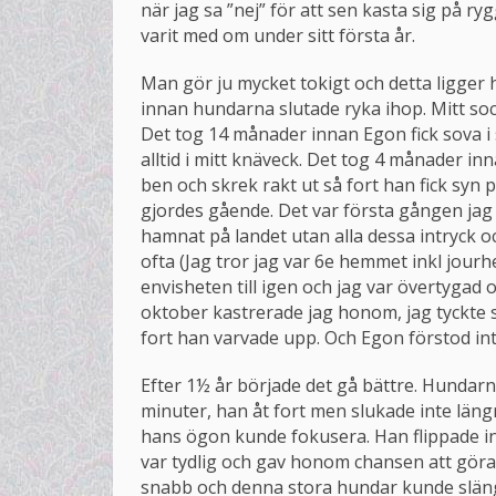
när jag sa ”nej” för att sen kasta sig på 
varit med om under sitt första år.
Man gör ju mycket tokigt och detta ligger 
innan hundarna slutade ryka ihop. Mitt soci
Det tog 14 månader innan Egon fick sova i
alltid i mitt knäveck. Det tog 4 månader i
ben och skrek rakt ut så fort han fick syn 
gjordes gående. Det var första gången jag 
hamnat på landet utan alla dessa intryck oc
ofta (Jag tror jag var 6e hemmet inkl jou
envisheten till igen och jag var övertygad 
oktober kastrerade jag honom, jag tyckte
fort han varvade upp. Och Egon förstod in
Efter 1½ år började det gå bättre. Hundarn
minuter, han åt fort men slukade inte län
hans ögon kunde fokusera. Han flippade int
var tydlig och gav honom chansen att göra 
snabb och denna stora hundar kunde släng