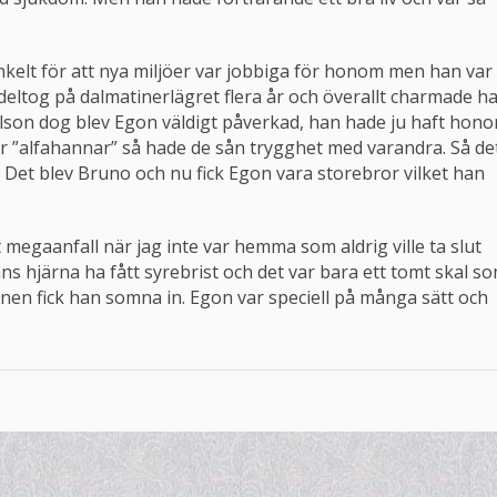
 enkelt för att nya miljöer var jobbiga för honom men han var
deltog på dalmatinerlägret flera år och överallt charmade h
elson dog blev Egon väldigt påverkad, han hade ju haft hon
ar ”alfahannar” så hade de sån trygghet med varandra. Så de
n. Det blev Bruno och nu fick Egon vara storebror vilket han
tt megaanfall när jag inte var hemma som aldrig ville ta slut
 hjärna ha fått syrebrist och det var bara ett tomt skal s
 fick han somna in. Egon var speciell på många sätt och