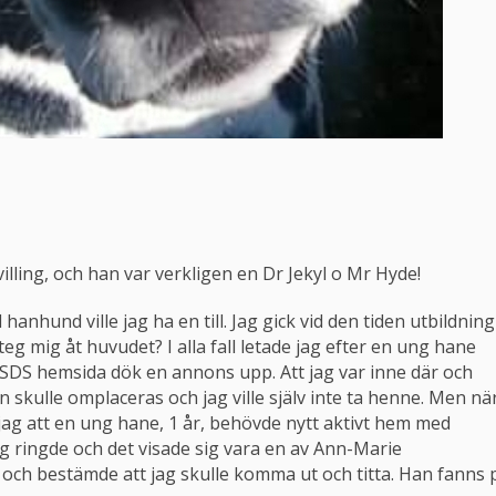
villing, och han var verkligen en Dr Jekyl o Mr Hyde!
hanhund ville jag ha en till. Jag gick vid den tiden utbildning
g mig åt huvudet? I alla fall letade jag efter en ung hane
 SDS hemsida dök en annons upp. Att jag var inne där och
n skulle omplaceras och jag ville själv inte ta henne. Men nä
jag att en ung hane, 1 år, behövde nytt aktivt hem med
ag ringde och det visade sig vara en av Ann-Marie
h bestämde att jag skulle komma ut och titta. Han fanns 