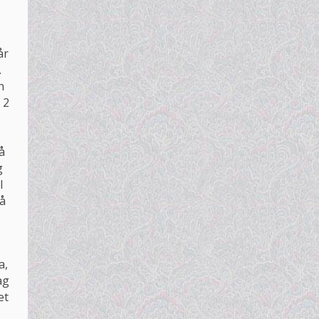
år
.
h
 2
å
g
I
så
a,
ag
et