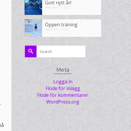
Gott nytt år!
december 31, 2022
Öppen träning
december 2, 2022
Search
for:
Meta
Logga in
Flöde för inlägg
Flöde för kommentarer
WordPress.org
r
på