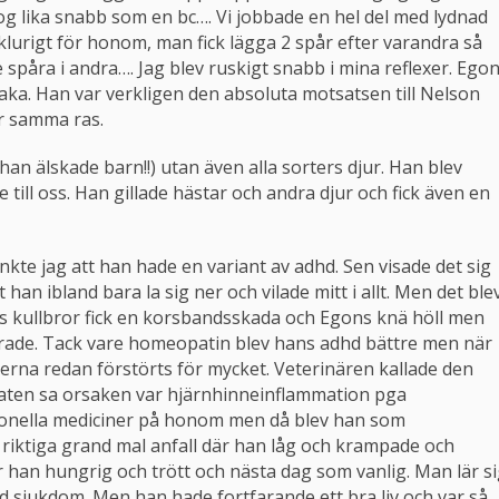
og lika snabb som en bc…. Vi jobbade en hel del med lydnad
 klurigt för honom, man fick lägga 2 spår efter varandra så
e spåra i andra…. Jag blev ruskigt snabb i mina reflexer. Ego
aka. Han var verkligen den absoluta motsatsen till Nelson
ar samma ras.
n älskade barn!!) utan även alla sorters djur. Han blev
till oss. Han gillade hästar och andra djur och fick även en
te jag att han hade en variant av adhd. Sen visade det sig
t han ibland bara la sig ner och vilade mitt i allt. Men det ble
ns kullbror fick en korsbandsskada och Egons knä höll men
serade. Tack vare homeopatin blev hans adhd bättre men när
verna redan förstörts för mycket. Veterinären kallade den
aten sa orsaken var hjärnhinneinflammation pga
itionella mediciner på honom men då blev han som
 riktiga grand mal anfall där han låg och krampade och
r han hungrig och trött och nästa dag som vanlig. Man lär s
d sjukdom. Men han hade fortfarande ett bra liv och var så