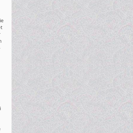
ie
et
r
n
-
i
e