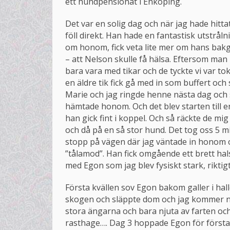
ett hundpensionat i Enköping.
Det var en solig dag och när jag hade hittat
föll direkt. Han hade en fantastisk utstrå
om honom, fick veta lite mer om hans bak
– att Nelson skulle få hälsa. Eftersom man
bara vara med tikar och de tyckte vi var t
en äldre tik fick gå med in som buffert och s
Marie och jag ringde henne nästa dag och 
hämtade honom. Och det blev starten till e
han gick fint i koppel. Och så räckte de mig
och då på en så stor hund. Det tog oss 5 mi
stopp på vägen där jag väntade in honom 
”tålamod”. Han fick omgående ett brett halsb
med Egon som jag blev fysiskt stark, riktigt
Första kvällen sov Egon bakom galler i hal
skogen och släppte dom och jag kommer nog
stora ängarna och bara njuta av farten och
rasthage…. Dag 3 hoppade Egon för första 