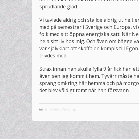
sprudlande glad.
Vi tävlade aldrig och ställde aldrig ut helt
med på semestrar i Sverige och Europa, vi 
folk med sitt öppna energiska sätt. När N
hela sitt liv hos mig. Och även om bägge v
var självklart att skaffa en kompis till Ego
trivdes med.
Strax innan han skulle fylla 9 år fick han e
även sen jag kommit hem. Tyvärr måste hans
sprang omkring här hemma och på morgonen
det blev väldigt tomt när han försvann.
Dalmatiner
,
Personligt