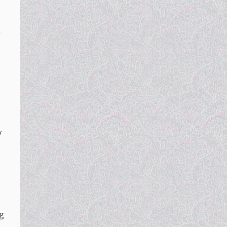
n
v
ig