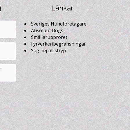
g
Länkar
Sveriges Hundföretagare
Absolute Dogs
Smällarupproret
Fyrverkeribegränsningar
Säg nej till stryp
r