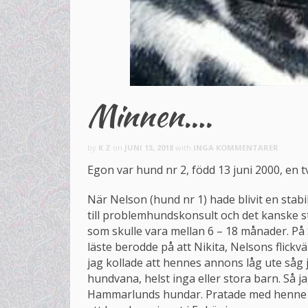
Minnen….
by
K Z
on
JUNI 13, 2018
with
INGA KOMMENTARER
Egon var hund nr 2, född 13 juni 2000, en t
När Nelson (hund nr 1) hade blivit en stabil 
till problemhundskonsult och det kanske ste
som skulle vara mellan 6 – 18 månader. På
läste berodde på att Nikita, Nelsons flickvä
jag kollade att hennes annons låg ute såg 
hundvana, helst inga eller stora barn. Så j
Hammarlunds hundar. Pratade med henne oc