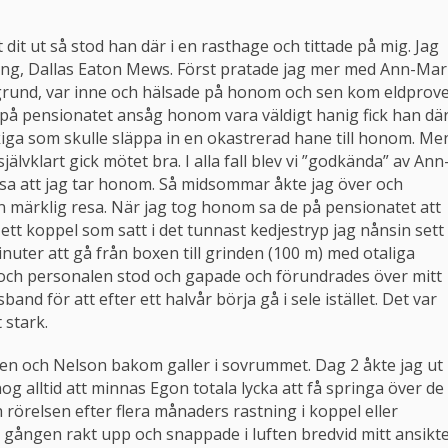
 dit ut så stod han där i en rasthage och tittade på mig. Jag
lning, Dallas Eaton Mews. Först pratade jag mer med Ann-Mar
grund, var inne och hälsade på honom och sen kom eldprov
 på pensionatet ansåg honom vara väldigt hanig fick han dä
okiga som skulle släppa in en okastrerad hane till honom. Me
jälvklart gick mötet bra. I alla fall blev vi ”godkända” av Ann
sa att jag tar honom. Så midsommar åkte jag över och
n märklig resa. När jag tog honom sa de på pensionatet att
 ett koppel som satt i det tunnast kedjestryp jag nånsin sett
nuter att gå från boxen till grinden (100 m) med otaliga
och personalen stod och gapade och förundrades över mitt
and för att efter ett halvår börja gå i sele istället. Det var
 stark.
len och Nelson bakom galler i sovrummet. Dag 2 åkte jag ut 
 alltid att minnas Egon totala lycka att få springa över de
 rörelsen efter flera månaders rastning i koppel eller
gången rakt upp och snappade i luften bredvid mitt ansikt