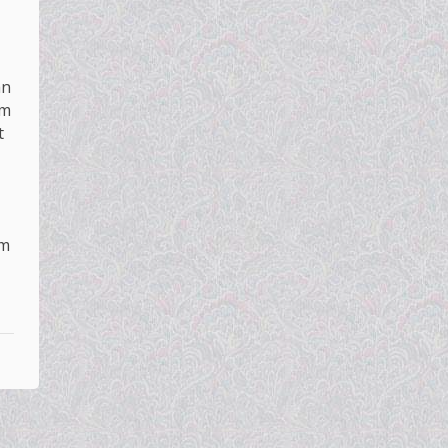
an
om
t
om