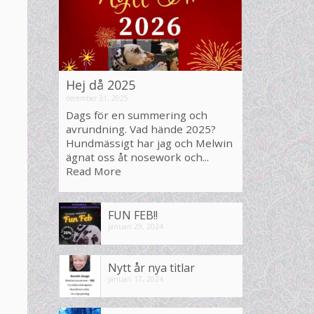
Hej då 2025
december 31, 2025
Dags för en summering och
avrundning. Vad hände 2025?
Hundmässigt har jag och Melwin
ägnat oss åt nosework och...
Read More
FUN FEB!!
januari 29, 2024
Nytt år nya titlar
januari 17, 2024