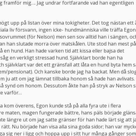
rygg framför mig…. Jag undrar fortfarande vad han egentligen
högt upp på listan över mina tokigheter. Det tog nästan ett 
ala liv försvann, ingen icke- hundmänniska ville träffa Egon
 sovrummet (för Nelson) men sen sov alltid han i sängen, oc
nnan han slutade morra över matskålen. Ute stod han mest på
på en hund. Han hade varken tid att kissa eller bajsa det
såg en verkligt stressad hund. Självklart borde han ha
h självklart var det ett gränsfall att låta en hund byta hem s
rhem/pensionat). Och kanske borde jag ha backat. Men då slo
om ju att om jag lämnat tillbaka honom så hade han avlivats. 
 så synd om honom. Dessutom åkte han på stryk av Nelson 
te varför…
a kom överens, Egon kunde stå på alla fyra ute i flera
gre maten, magen fungerade bättre, hans päls började gläns
e längre ut om jag satte gränser för han hade lärt sig att j
rätt. Nu började han visa alla sina goda sidor; han var myck
a sig ner i ligg och hoppa upp i sitt hur många gånger som