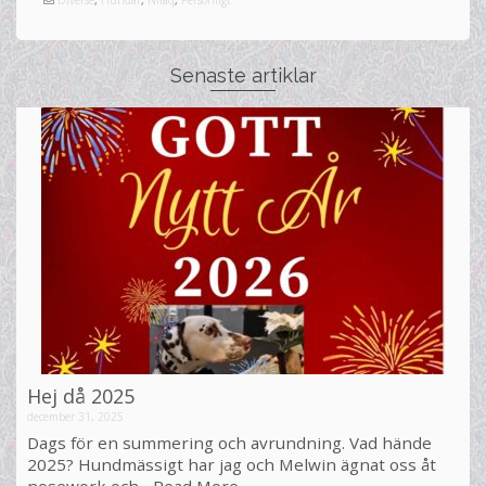
Diverse
,
Hundar
,
Nilaq
,
Personligt
Senaste artiklar
Hej då 2025
december 31, 2025
Dags för en summering och avrundning. Vad hände
2025? Hundmässigt har jag och Melwin ägnat oss åt