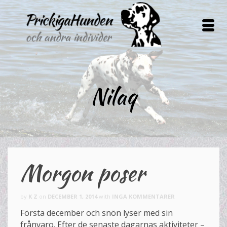
Nilaq
Morgon poser
by
K Z
on
DECEMBER 1, 2014
with
INGA KOMMENTARER
Första december och snön lyser med sin
frånvaro. Efter de senaste dagarnas aktiviteter –