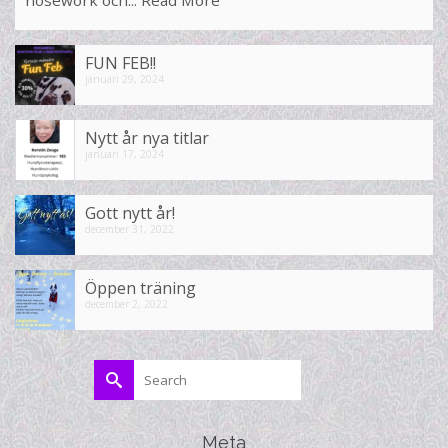
nosework och...
Read More
FUN FEB!!
januari 29, 2024
Nytt år nya titlar
januari 17, 2024
Gott nytt år!
december 31, 2022
Öppen träning
december 2, 2022
Search
for:
Meta