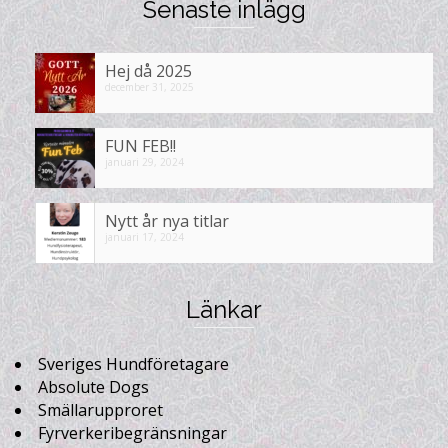
Senaste inlägg
Hej då 2025
december 31, 2025
FUN FEB!!
januari 29, 2024
Nytt år nya titlar
januari 17, 2024
Länkar
Sveriges Hundföretagare
Absolute Dogs
Smällarupproret
Fyrverkeribegränsningar