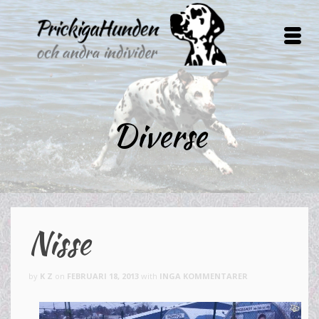
Diverse
Nisse
by
K Z
on
FEBRUARI 18, 2013
with
INGA KOMMENTARER