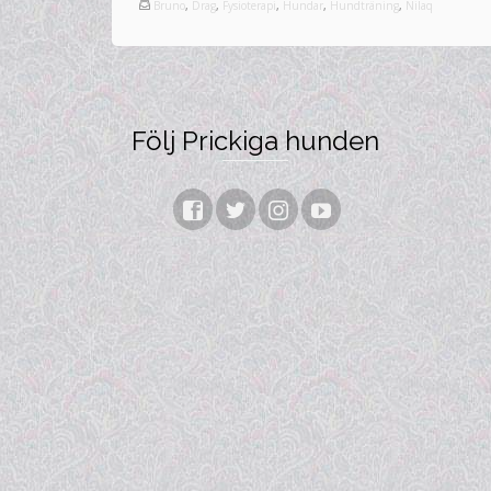
Bruno
,
Drag
,
Fysioterapi
,
Hundar
,
Hundträning
,
Nilaq
Följ Prickiga hunden