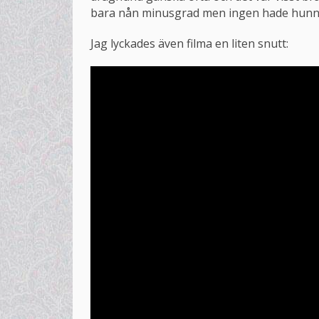
bara nån minusgrad men ingen hade hunnit s
Jag lyckades även filma en liten snutt: