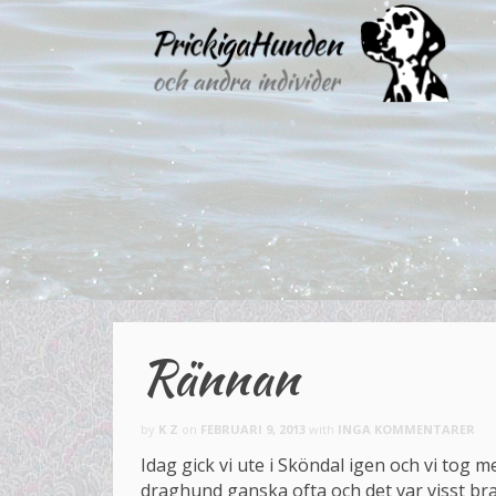
Rännan
by
K Z
on
FEBRUARI 9, 2013
with
INGA KOMMENTARER
Idag gick vi ute i Sköndal igen och vi tog
draghund ganska ofta och det var visst bra