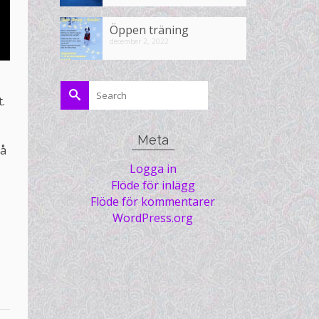
Öppen träning
december 2, 2022
Search
.
for:
Meta
så
Logga in
Flöde för inlägg
Flöde för kommentarer
WordPress.org