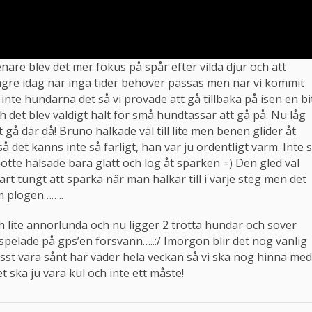
are blev det mer fokus på spår efter vilda djur och att
ngre idag när inga tider behöver passas men när vi kommit
 inte hundarna det så vi provade att gå tillbaka på isen en bit
 det blev väldigt halt för små hundtassar att gå på. Nu låg
t gå där då! Bruno halkade väl till lite men benen glider åt
 det känns inte så farligt, han var ju ordentligt varm. Inte 
te hälsade bara glatt och log åt sparken =) Den gled väl
rt tungt att sparka när man halkar till i varje steg men det
om plogen……..
h lite annorlunda och nu ligger 2 trötta hundar och sover
spelade på gps’en försvann…..:/ Imorgon blir det nog vanlig
st vara sånt här väder hela veckan så vi ska nog hinna med
t ska ju vara kul och inte ett måste!