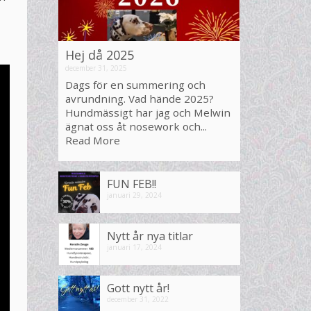
Hej då 2025
december 31, 2025
Dags för en summering och
avrundning. Vad hände 2025?
Hundmässigt har jag och Melwin
ägnat oss åt nosework och...
Read More
FUN FEB!!
januari 29, 2024
Nytt år nya titlar
januari 17, 2024
Gott nytt år!
december 31, 2022