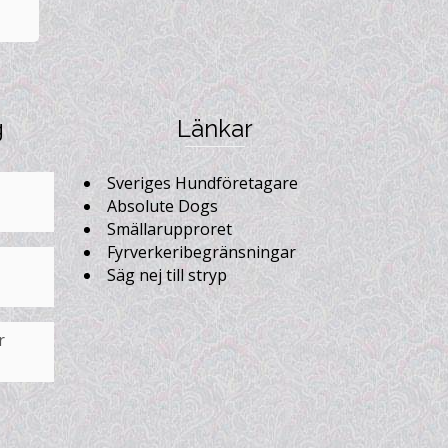
g
Länkar
Sveriges Hundföretagare
Absolute Dogs
Smällarupproret
Fyrverkeribegränsningar
Säg nej till stryp
r