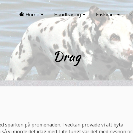
Home
Hundträning
Friskvård
Ö
Drag
 med sparken på promenaden. I veckan provade vi att byta
 så vi gjorde det idag med. Lite tungt var det med nysnön o