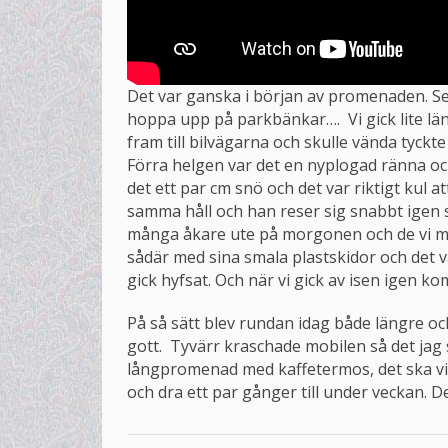
Det var ganska i början av promenaden. Sen
hoppa upp på parkbänkar…. Vi gick lite lä
fram till bilvägarna och skulle vända tyckte
Förra helgen var det en nyplogad ränna och
det ett par cm snö och det var riktigt kul at
samma håll och han reser sig snabbt igen så
många åkare ute på morgonen och de vi möt
sådär med sina smala plastskidor och det va
gick hyfsat. Och när vi gick av isen igen k
På så sätt blev rundan idag både längre oc
gott. Tyvärr kraschade mobilen så det jag 
långpromenad med kaffetermos, det ska vis
och dra ett par gånger till under veckan. De