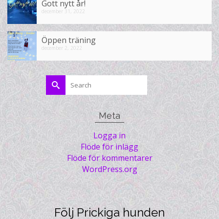
Gott nytt år!
december 31, 2022
Öppen träning
december 2, 2022
Search
for:
Meta
Logga in
Flöde för inlägg
Flöde för kommentarer
WordPress.org
Följ Prickiga hunden