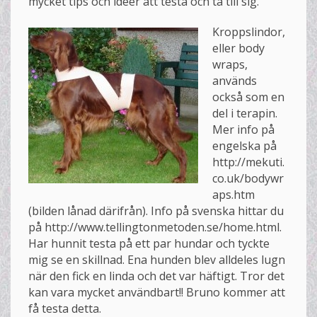
mycket tips och idéer att testa och ta till sig.
Kroppslindor,
eller body
wraps,
används
också som en
del i terapin.
Mer info på
engelska på
http://mekuti.
co.uk/bodywr
aps.htm
(bilden lånad därifrån). Info på svenska hittar du
på http://www.tellingtonmetoden.se/home.html.
Har hunnit testa på ett par hundar och tyckte
mig se en skillnad. Ena hunden blev alldeles lugn
när den fick en linda och det var häftigt. Tror det
kan vara mycket användbart!! Bruno kommer att
få testa detta.