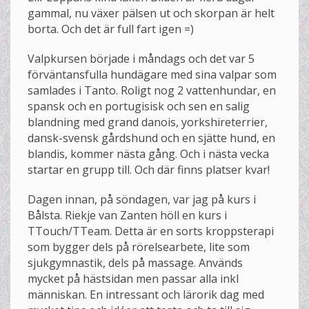
gammal, nu växer pälsen ut och skorpan är helt
borta. Och det är full fart igen =)
Valpkursen började i måndags och det var 5
förväntansfulla hundägare med sina valpar som
samlades i Tanto. Roligt nog 2 vattenhundar, en
spansk och en portugisisk och sen en salig
blandning med grand danois, yorkshireterrier,
dansk-svensk gårdshund och en sjätte hund, en
blandis, kommer nästa gång. Och i nästa vecka
startar en grupp till. Och där finns platser kvar!
Dagen innan, på söndagen, var jag på kurs i
Bålsta. Riekje van Zanten höll en kurs i
TTouch/TTeam. Detta är en sorts kroppsterapi
som bygger dels på rörelsearbete, lite som
sjukgymnastik, dels på massage. Används
mycket på hästsidan men passar alla inkl
människan. En intressant och lärorik dag med