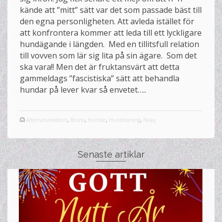
kände att ”mitt” sätt var det som passade bäst till
den egna personligheten. Att avleda istället för
att konfrontera kommer att leda till ett lyckligare
hundägande i längden. Med en tillitsfull relation
till vovven som lär sig lita på sin ägare. Som det
ska vara!! Men det är fruktansvärt att detta
gammeldags ”fascistiska” sätt att behandla
hundar på lever kvar så envetet…..
Alternativmedicin
,
Bruno
,
Hundar
,
Hundträning
,
Nilaq
Senaste artiklar