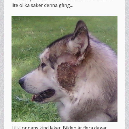
lite olika saker denna gång…
Lill-Loppans kind läker. Bilden är flera dagar