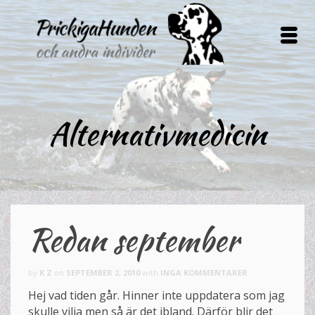
Alternativmedicin
Redan september
by
K Z
on
SEPTEMBER 2, 2010
with
INGA KOMMENTARER
Hej vad tiden går. Hinner inte uppdatera som jag
skulle vilja men så är det ibland. Därför blir det