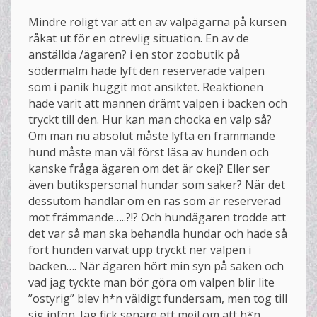
Mindre roligt var att en av valpägarna på kursen
råkat ut för en otrevlig situation. En av de
anställda /ägaren? i en stor zoobutik på
södermalm hade lyft den reserverade valpen
som i panik huggit mot ansiktet. Reaktionen
hade varit att mannen drämt valpen i backen och
tryckt till den. Hur kan man chocka en valp så?
Om man nu absolut måste lyfta en främmande
hund måste man väl först läsa av hunden och
kanske fråga ägaren om det är okej? Eller ser
även butikspersonal hundar som saker? När det
dessutom handlar om en ras som är reserverad
mot främmande…..?!? Och hundägaren trodde att
det var så man ska behandla hundar och hade så
fort hunden varvat upp tryckt ner valpen i
backen…. När ägaren hört min syn på saken och
vad jag tyckte man bör göra om valpen blir lite
”ostyrig” blev h*n väldigt fundersam, men tog till
sig infon. Jag fick senare ett mejl om att h*n