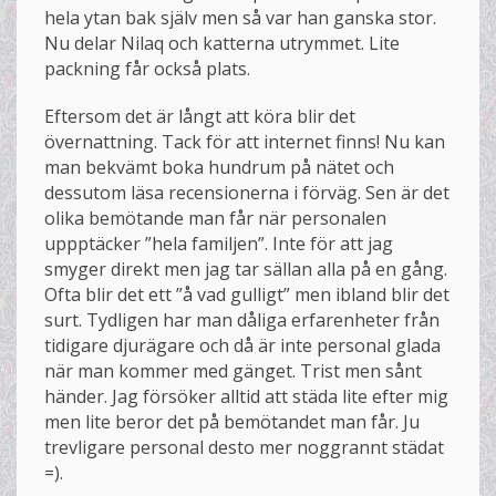
hela ytan bak själv men så var han ganska stor.
Nu delar Nilaq och katterna utrymmet. Lite
packning får också plats.
Eftersom det är långt att köra blir det
övernattning. Tack för att internet finns! Nu kan
man bekvämt boka hundrum på nätet och
dessutom läsa recensionerna i förväg. Sen är det
olika bemötande man får när personalen
uppptäcker ”hela familjen”. Inte för att jag
smyger direkt men jag tar sällan alla på en gång.
Ofta blir det ett ”å vad gulligt” men ibland blir det
surt. Tydligen har man dåliga erfarenheter från
tidigare djurägare och då är inte personal glada
när man kommer med gänget. Trist men sånt
händer. Jag försöker alltid att städa lite efter mig
men lite beror det på bemötandet man får. Ju
trevligare personal desto mer noggrannt städat
=).