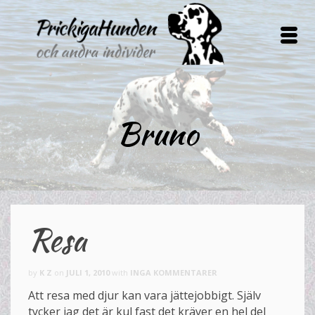
Bruno
Resa
by
K Z
on
JULI 1, 2010
with
INGA KOMMENTARER
Att resa med djur kan vara jättejobbigt. Själv
tycker jag det är kul fast det kräver en hel del