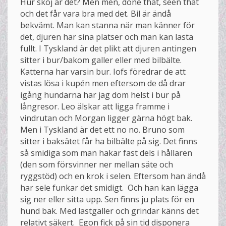
Hur skoj är det? Men men, done that, seen that
och det får vara bra med det. Bil är ändå
bekvämt. Man kan stanna när man känner för
det, djuren har sina platser och man kan lasta
fullt. I Tyskland är det plikt att djuren antingen
sitter i bur/bakom galler eller med bilbälte.
Katterna har varsin bur. Iofs föredrar de att
vistas lösa i kupén men eftersom de då drar
igång hundarna har jag dom helst i bur på
långresor. Leo älskar att ligga framme i
vindrutan och Morgan ligger gärna högt bak.
Men i Tyskland är det ett no no. Bruno som
sitter i baksätet får ha bilbälte på sig. Det finns
så smidiga som man hakar fast dels i hållaren
(den som försvinner ner mellan säte och
ryggstöd) och en krok i selen. Eftersom han ändå
har sele funkar det smidigt. Och han kan lägga
sig ner eller sitta upp. Sen finns ju plats för en
hund bak. Med lastgaller och grindar känns det
relativt säkert. Egon fick på sin tid disponera