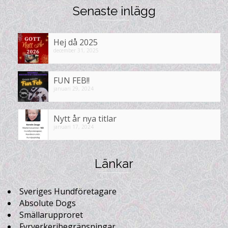
Senaste inlägg
Hej då 2025
december 31, 2025
FUN FEB!!
januari 29, 2024
Nytt år nya titlar
januari 17, 2024
Länkar
Sveriges Hundföretagare
Absolute Dogs
Smällarupproret
Fyrverkeribegränsningar