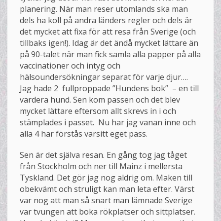
planering. När man reser utomlands ska man
dels ha koll på andra länders regler och dels är
det mycket att fixa för att resa från Sverige (och
tillbaks igen!). Idag är det ändå mycket lättare än
på 90-talet när man fick samla alla papper på alla
vaccinationer och intyg och
hälsoundersökningar separat för varje djur….
Jag hade 2 fullproppade ”Hundens bok” – en till
vardera hund. Sen kom passen och det blev
mycket lättare eftersom allt skrevs in i och
stämplades i passet. Nu har jag vanan inne och
alla 4 har förstås varsitt eget pass.
Sen är det själva resan. En gång tog jag tåget
från Stockholm och ner till Mainz i mellersta
Tyskland. Det gör jag nog aldrig om. Maken till
obekvämt och struligt kan man leta efter. Värst
var nog att man så snart man lämnade Sverige
var tvungen att boka rökplatser och sittplatser.