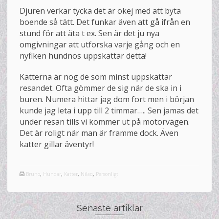
Djuren verkar tycka det är okej med att byta
boende så tätt. Det funkar även att gå ifrån en
stund för att äta t ex. Sen är det ju nya
omgivningar att utforska varje gång och en
nyfiken hundnos uppskattar detta!
Katterna är nog de som minst uppskattar
resandet. Ofta gömmer de sig när de ska in i
buren. Numera hittar jag dom fort men i början
kunde jag leta i upp till 2 timmar….. Sen jamas det
under resan tills vi kommer ut på motorvägen.
Det är roligt när man är framme dock. Även
katter gillar äventyr!
Bruno
,
Hundar
,
Katter
,
Nilaq
,
Personligt
Senaste artiklar