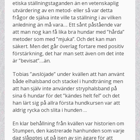
etiska ställningstaganden än en vetenskaplig
utvärdering av en metod- eller så var detta
frågor de själva inte ville ta ställning i av vilken
anledning än må vara…. Ett sånt påstående var
att man nog kan få lika bra hundar med ”hårda”
metoder som med ”mjuka”. Och det kan man
säkert. Men det går överlag fortare med positiv
förstärkning, det har man sett även om det inte
är ”bevisat”….än.
Tobias ”avslöjade” under kvällen att han använt
både elhalsband och stackel i hundträning men
att han själv inte använder stryphalsband på
sina 6 hundar för det ”kändes helt fel” och det
han lärt sig på allra första hundkursen var att
aldrig rycka och slita i hunden …
En klar behållning från kvällen var historien om
Stumpen, den kastrerade hanhunden som varje
dag slåpptes ut på isen av sin ägare för att