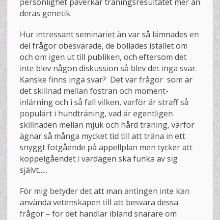
personlighet påverkar träningsresultatet mer än
deras genetik.
Hur intressant seminariet än var så lämnades en
del frågor obesvarade, de bollades istället om
och om igen ut till publiken, och eftersom det
inte blev någon diskussion så blev det inga svar.
Kanske finns inga svar? Det var frågor som är
det skillnad mellan fostran och moment-
inlärning och i så fall vilken, varför är straff så
populärt i hundträning, vad är egentligen
skillnaden mellan mjuk och hård träning, varför
ägnar så många mycket tid till att träna in ett
snyggt fotgående på appellplan men tycker att
koppelgåendet i vardagen ska funka av sig
självt…..
För mig betyder det att man antingen inte kan
använda vetenskapen till att besvara dessa
frågor – för det handlar ibland snarare om