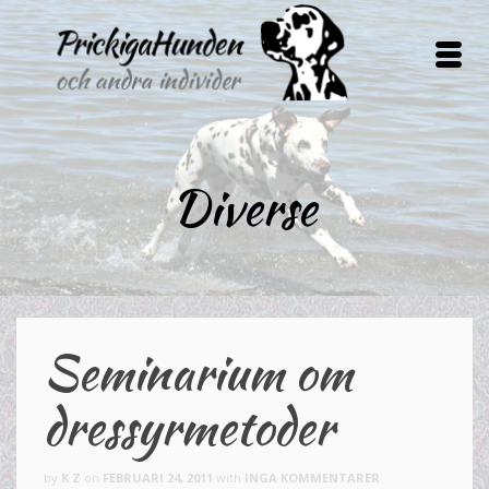
Diverse
Seminarium om
dressyrmetoder
by
K Z
on
FEBRUARI 24, 2011
with
INGA KOMMENTARER