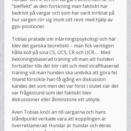
”bieffekt” av den forskning man faktiskt har
bedrivit på vargar och som har varit inriktat på
hur vargen rör sig inom sitt revir med hjälp av
gps-positioner.
Tobias pratade om inlärningspsykologi och här
blev det ganska teoretiskt – man fick verkligen
hålla koll på sina CS, UCS, CR och UCR…. Med
beköningsbaserad träning vill man att hunden
fortsätter tills det blir rätt och med straffbaserad
träning vill man hunden ska undvika att göra fel.
Ibland försökte han få igång en diskussion
kändes det som men det var först i slutet när det
var frågestund som det faktiskt blev
diskussioner eller åtminstone ett utbyte.
Även Tobias knöt an till vargarna och hans
ståndpunkt verkade vara att kopplingen är
överreklamerad. Hundar är hundar och deras