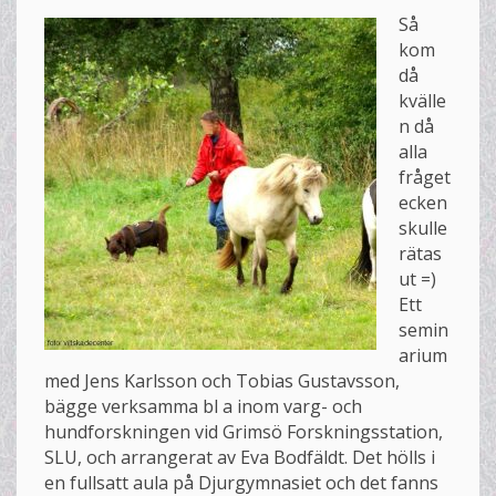
Så
kom
då
kvälle
n då
alla
fråget
ecken
skulle
rätas
ut =)
Ett
semin
arium
med Jens Karlsson och Tobias Gustavsson,
bägge verksamma bl a inom varg- och
hundforskningen vid Grimsö Forskningsstation,
SLU, och arrangerat av Eva Bodfäldt. Det hölls i
en fullsatt aula på Djurgymnasiet och det fanns