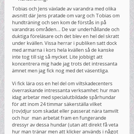
Tobias och Jens växlade av varandra med olika
avsnitt där Jens pratade om varg och Tobias om
hundträning och sen kom de förstås in på
varandras områden…. De var underhållande och
duktiga föreläsare och det blev en hel del skratt
under kvällen. Vissa herrar i publiken satt dock
med armarna i kors hela kvällen så de kanske
inte tog till sig så mycket. Lite jobbigt att
koncentrera mig hade jag trots det intressanta
ämnet men jag fick nog med det väsentliga.
Vi fick lära oss en hel del om viltskadecenters
överraskande intressanta verksamhet: hur man
idag arbetar med specialutbildade spårhundar
för att inom 24 timmar säkerställa vilket
(rov)djur som skadat eller passerat nära tamvilt
och hur man arbetat fram en fungerande
dressyr av dessa hundar (utan att direkt få veta
hur man tränar men att klicker används i något