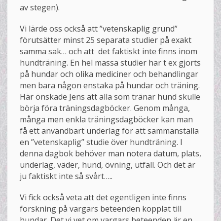
av stegen).
Vi lärde oss också att ”vetenskaplig grund”
förutsätter minst 25 separata studier på exakt
samma sak… och att det faktiskt inte finns inom
hundträning. En hel massa studier har t ex gjorts
på hundar och olika mediciner och behandlingar
men bara någon enstaka på hundar och träning.
Här önskade Jens att alla som tränar hund skulle
börja föra träningsdagböcker. Genom många,
många men enkla träningsdagböcker kan man
få ett användbart underlag för att sammanställa
en ”vetenskaplig” studie över hundträning. I
denna dagbok behöver man notera datum, plats,
underlag, väder, hund, övning, utfall. Och det är
ju faktiskt inte så svårt…..
Vi fick också veta att det egentligen inte finns
forskning på vargars beteenden kopplat till
hundar. Det vi vet om vargars beteenden är en