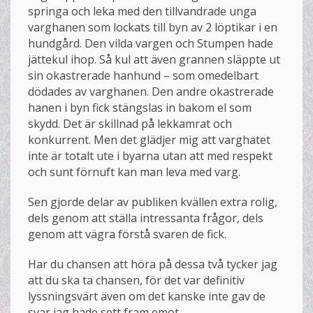
springa och leka med den tillvandrade unga
varghanen som lockats till byn av 2 löptikar i en
hundgård. Den vilda vargen och Stumpen hade
jättekul ihop. Så kul att även grannen släppte ut
sin okastrerade hanhund – som omedelbart
dödades av varghanen. Den andre okastrerade
hanen i byn fick stängslas in bakom el som
skydd. Det är skillnad på lekkamrat och
konkurrent. Men det glädjer mig att varghatet
inte är totalt ute i byarna utan att med respekt
och sunt förnuft kan man leva med varg.
Sen gjorde delar av publiken kvällen extra rolig,
dels genom att ställa intressanta frågor, dels
genom att vägra förstå svaren de fick.
Har du chansen att höra på dessa två tycker jag
att du ska ta chansen, för det var definitiv
lyssningsvärt även om det kanske inte gav de
svar jag hade sett fram emot.