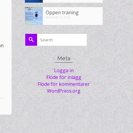
Öppen träning
december 2, 2022
Search
for:
an
Meta
Logga in
Flöde för inlägg
Flöde för kommentarer
WordPress.org