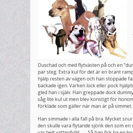
Duschad och med flytvästen på och en ”du
par steg. Extra kul för det är en brant ramp
hjälp resten av vägen och han stoppade fakt
backade igen. Varken lock eller pock hjälp
gled han i själv. Han greppade dock dummyn
såg lite kul ut men blev konstigt för hono
förkläde som gäller när man är på simmet.
Han simmade i alla fall på bra. Mycket sn
den skulle vara flytande sjönk den som en st
var helt vattenfylld ….. Så han fick ha en b