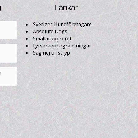
g
Länkar
Sveriges Hundföretagare
Absolute Dogs
Smällarupproret
Fyrverkeribegränsningar
Säg nej till stryp
r