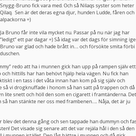
Snygg-Bruno fick vara med. Och så Nilaqs syster som heter
Qilaq. Sen är det deras egna djur, hunden Ludde, fåren och
alpackorna =)
Ja Bruno får inte vila mycket nu. Passar på nu när jag har
”ledigt” ett par dagar =) Så idag var det dags för simning ige
Bruno var glad och hade brått in…. och försökte smita förbi
duschen.
mmy” redo att ha i munnen gick han upp på rampen själv ett
 och hittills har han behövt hjälp hela vägen. Nu fick han
iskt i en tass i det våta innan han kom på sig själv och
te så vi drogknuffade i honom så han satt på trappen och då
 lite snett och höll den som en cigarett i framtänderna. De
m så han stänkte ner oss med frambenen….. Nåja, det är ju
urr blev det denna gång och sen tappade han dummyn och fa
en! Det visade sig senare att det var rejäla hål i den så den
oll i munnen istället. Den låg bättre i munnen och då gick