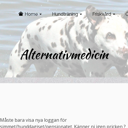
Home
Hundträning
Friskvård
Ö
Alternativmedicin
Måste bara visa nya loggan för
simmet/hunddagiset/pensionatet. Känner ni igen pricken ?