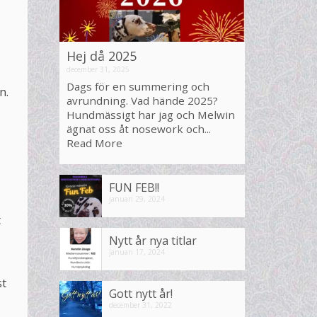
Hej då 2025
december 31, 2025
Dags för en summering och
n.
avrundning. Vad hände 2025?
Hundmässigt har jag och Melwin
ägnat oss åt nosework och...
Read More
FUN FEB!!
januari 29, 2024
t
Nytt år nya titlar
januari 17, 2024
st
Gott nytt år!
december 31, 2022