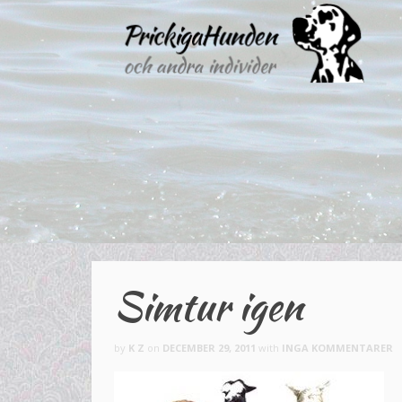
Simtur igen
by
K Z
on
DECEMBER 29, 2011
with
INGA KOMMENTARER