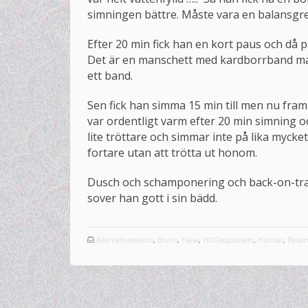
simningen bättre. Måste vara en balansgre
Efter 20 min fick han en kort paus och då p
Det är en manschett med kardborrband man
ett band.
Sen fick han simma 15 min till men nu fram 
var ordentligt varm efter 20 min simning 
lite tröttare och simmar inte på lika myck
fortare utan att trötta ut honom.
Dusch och schamponering och back-on-track-
sover han gott i sin bädd.
Alternativmedicin
,
Bruno
,
Hälsa
,
HD/Ledproblem
,
Hundar
,
Person