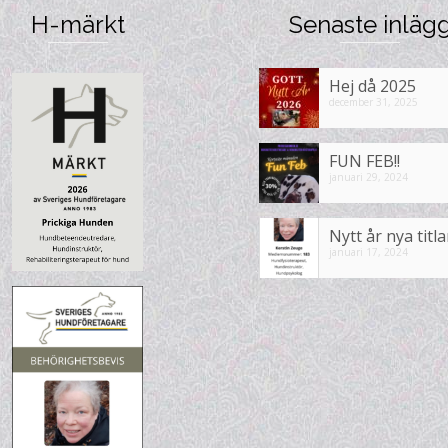
H-märkt
Senaste inläg
Hej då 2025
december 31, 2025
FUN FEB!!
januari 29, 2024
Nytt år nya titla
januari 17, 2024