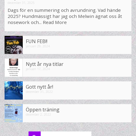
december 31, 2025
Dags för en summering och avrundning. Vad hände
2025? Hundmässigt har jag och Melwin ägnat oss åt
nosework och...
Read More
FUN FEB!!
januari 29, 2024
Nytt år nya titlar
januari 17, 2024
Gott nytt år!
december 31, 2022
Öppen träning
december 2, 2022
Search