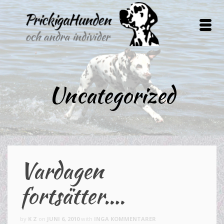
Uncategorized
Vardagen
fortsätter….
by
K Z
on
JUNI 6, 2010
with
INGA KOMMENTARER