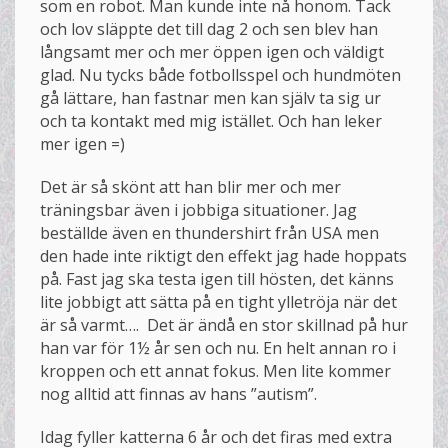
som en robot. Man kunde inte nå honom. Tack
och lov släppte det till dag 2 och sen blev han
långsamt mer och mer öppen igen och väldigt
glad. Nu tycks både fotbollsspel och hundmöten
gå lättare, han fastnar men kan själv ta sig ur
och ta kontakt med mig istället. Och han leker
mer igen =)
Det är så skönt att han blir mer och mer
träningsbar även i jobbiga situationer. Jag
beställde även en thundershirt från USA men
den hade inte riktigt den effekt jag hade hoppats
på. Fast jag ska testa igen till hösten, det känns
lite jobbigt att sätta på en tight ylletröja när det
är så varmt…. Det är ändå en stor skillnad på hur
han var för 1½ år sen och nu. En helt annan ro i
kroppen och ett annat fokus. Men lite kommer
nog alltid att finnas av hans ”autism”.
Idag fyller katterna 6 år och det firas med extra