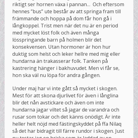
riktigt ser hornen växa i pannan… Och eftersom
hennes ”bus” ute består av att springa fram till
främmande och hoppa på dom får hon gå i
långkoppel. Trist men när det nu är en period
med mycket löst folk och även många
lösspringande barn på holmen blir det
konsekvensen. Utan hormoner är hon hur
duktig som helst och leker hellre med mig eller
hundarna än trakasserar folk. Tanken på
kastrering hänger i bakhuvudet. Men vi får se,
hon ska väl nu löpa för andra gången.
Under maj har vi inte gått så mycket i skogen.
Mest för att skona djurlivet för även i långlina
blir det nån avstickare och även om inte
hundarna jagar viltet så jagar de varandra och
rusar som tokar och det känns onödigt. Är inte
heller helt nöjd med fästingskyddet på ffa Nilaq
så det har bidragit till färre rundor i skogen. Just