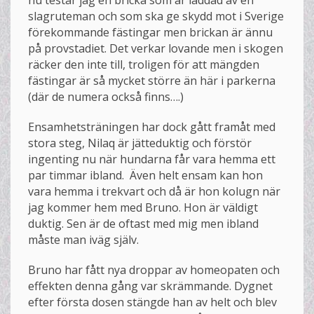
nu testar jag en bricka som är laddad av en
slagruteman och som ska ge skydd mot i Sverige
förekommande fästingar men brickan är ännu
på provstadiet. Det verkar lovande men i skogen
räcker den inte till, troligen för att mängden
fästingar är så mycket större än här i parkerna
(där de numera också finns….)
Ensamhetsträningen har dock gått framåt med
stora steg, Nilaq är jätteduktig och förstör
ingenting nu när hundarna får vara hemma ett
par timmar ibland. Även helt ensam kan hon
vara hemma i trekvart och då är hon kolugn när
jag kommer hem med Bruno. Hon är väldigt
duktig. Sen är de oftast med mig men ibland
måste man iväg själv.
Bruno har fått nya droppar av homeopaten och
effekten denna gång var skrämmande. Dygnet
efter första dosen stängde han av helt och blev