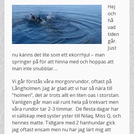
Hej
och
hå
vad
tiden
går.
Just
nu känns det lite som ett ekorrhjul – man
springer på för att hinna med och hoppas att
man inte snubblar….
Vi går förstås våra morgonrundor, oftast på
Långholmen. Jag är glad att vi har så nära till
”holmen”, det är trots allt en liten oas i storstan.
Vanligen går man väl runt hela på trekvart men
våra rundor tar 2-3 timmar. De flesta dagar har
vi sällskap med syster yster till Nilaq, Miss Q, och
hennes matte. Tidigare med 2 hanhundar gick
jag oftast ensam men nu har jag lärt mig att