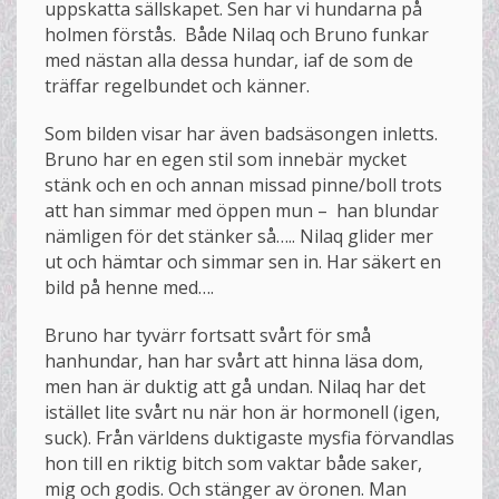
uppskatta sällskapet. Sen har vi hundarna på
holmen förstås. Både Nilaq och Bruno funkar
med nästan alla dessa hundar, iaf de som de
träffar regelbundet och känner.
Som bilden visar har även badsäsongen inletts.
Bruno har en egen stil som innebär mycket
stänk och en och annan missad pinne/boll trots
att han simmar med öppen mun – han blundar
nämligen för det stänker så….. Nilaq glider mer
ut och hämtar och simmar sen in. Har säkert en
bild på henne med….
Bruno har tyvärr fortsatt svårt för små
hanhundar, han har svårt att hinna läsa dom,
men han är duktig att gå undan. Nilaq har det
istället lite svårt nu när hon är hormonell (igen,
suck). Från världens duktigaste mysfia förvandlas
hon till en riktig bitch som vaktar både saker,
mig och godis. Och stänger av öronen. Man