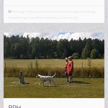
Aktivering
,
H-märkt
,
Hundar
,
Hundtränare
,
Hundträning
,
Klickerträning
,
Konceptträning
,
Kurser
,
Melwin
,
Nosarbete
,
Tips & tricks
,
Valp
BPH