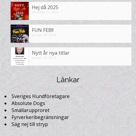
Hej då 2025
december 31, 2025
FUN FEB!!
januari 29, 2024
Nytt år nya titlar
januari 17, 2024
Länkar
Sveriges Hundföretagare
Absolute Dogs
Smällarupproret
Fyrverkeribegränsningar
Säg nej till stryp