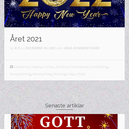
Året 2021
by
K Z
on
DECEMBER 30, 2021
with
INGA KOMMENTARER
Dalmatiner
,
Hoopers
,
Hundar
,
Hundsim
,
Hundtränare
,
Hundträning
,
Konceptträning
,
Melwin
,
Nilaq
,
Personligt
,
Valp
,
Viltspår
Senaste artiklar