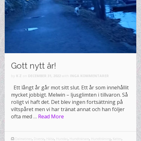
Gott nytt år!
by
K Z
on
DECEMBER 31, 2022
with
INGA KOMMENTARER
Ett långt år går mot sitt slut. Ett år som innehållit
mycket jobbigt. Melwin – ljusglimten i tillvaron. Så
roligt vi haft det. Det blev ingen fortsättning på
viltspåret men vi har tränat annat och han följer
ofta med …
Read More
Dalmatiner
,
Diverse
,
Hälsa
,
Hundar
,
Hundtränare
,
Hundträning
,
Katter
,