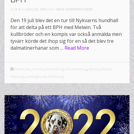
by
K Z
on
JULI 22, 2022
with
INGA KOMMENTARER
Den 19 juli blev det en tur till Nykvarns hundhall
för att delta på ett BPH med Melwin. Två
kullbröder och en kompis var också anmälda men
tyvärr körde det ihop sig för en så det blev tre
dalmatinerhanar som …
Read More
Dalmatiner
,
Hundar
,
Hundträning
,
Konceptträning
,
Melwin
,
Nörderi
,
Personligt
,
Uncategorized
,
Utbildning