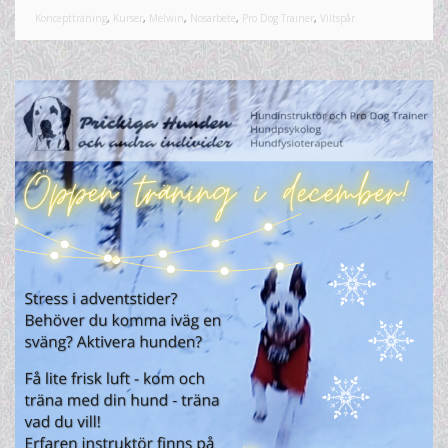
Konceptträning
,
Kurser
,
Melwin
,
Nosarbete
,
Pro Dog Trainer
,
Viltspår