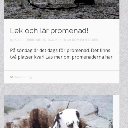
Lek och lär promenad!
by
K Z
on
FEBRUARI 23, 2022
with
INGA KOMMENTARER
På söndag är det dags för promenad. Det finns
två platser kvar! Läs mer om promenaderna här
Hundträning