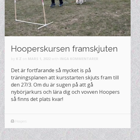
Hooperskursen framskjuten
by
K Z
on
MARS 1, 2022
with
INGA KOMMENTARER
Det är fortfarande så mycket is på
träningsplanen att kursstarten skjuts fram till
den 27/3. Om du är sugen på att gå
nybörjarkurs och lära dig och vovven Hoopers
så finns det plats kvar!
Hoopers