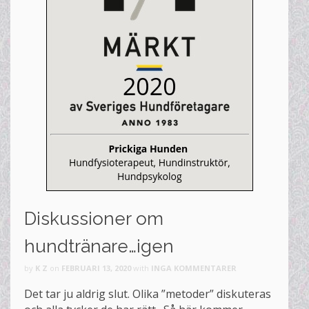
Diskussioner om
hundtränare…igen
by
K Z
on
FEBRUARI 13, 2020
with
INGA KOMMENTARER
Det tar ju aldrig slut. Olika ”metoder” diskuteras