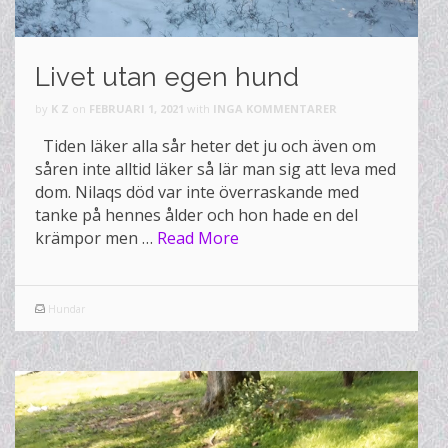
Livet utan egen hund
by
K Z
on
FEBRUARI 1, 2021
with
INGA KOMMENTARER
Tiden läker alla sår heter det ju och även om
såren inte alltid läker så lär man sig att leva med
dom. Nilaqs död var inte överraskande med
tanke på hennes ålder och hon hade en del
krämpor men …
Read More
Hundar