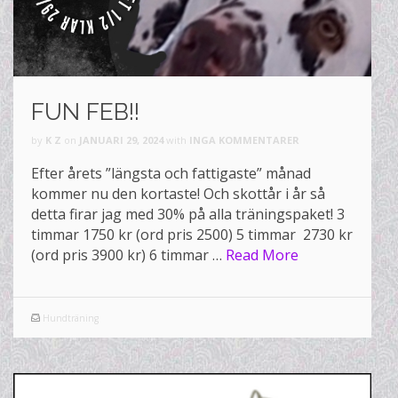
FUN FEB!!
by
K Z
on
JANUARI 29, 2024
with
INGA KOMMENTARER
Efter årets ”längsta och fattigaste” månad
kommer nu den kortaste! Och skottår i år så
detta firar jag med 30% på alla träningspaket! 3
timmar 1750 kr (ord pris 2500) 5 timmar 2730 kr
(ord pris 3900 kr) 6 timmar …
Read More
Hundträning