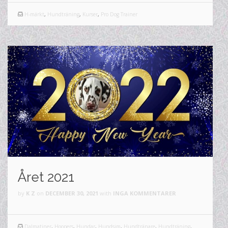
H-märkt
,
Hundträning
,
Kurser
,
Pro Dog Trainer
Året 2021
by
K Z
on
DECEMBER 30, 2021
with
INGA KOMMENTARER
Dalmatiner
,
Hoopers
,
Hundar
,
Hundsim
,
Hundtränare
,
Hundträning
,