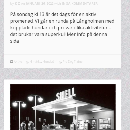
by
K Z
on
JANUARI 26, 2022
with
INGA KOMMENTARER
På söndag kl 13 är det dags för en aktiv
promenad. Vi går en runda på Långholmen med
kopplade hundar och provar olika aktiviteter –
det brukar vara superkul! Mer info på denna
sida
Aktivering
,
H-märkt
,
Hundträning
,
Pro Dog Trainer