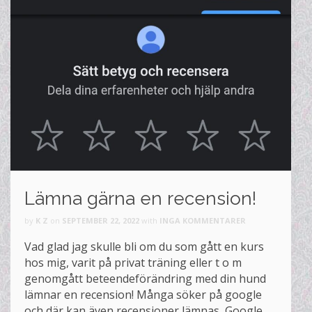
Lämna gärna en recension!
by
K Z
on
SEPTEMBER 22, 2022
with
INGA KOMMENTARER
Vad glad jag skulle bli om du som gått en kurs
hos mig, varit på privat träning eller t o m
genomgått beteendeförändring med din hund
lämnar en recension! Många söker på google
och där kan även recensioner lämnas, Google. …