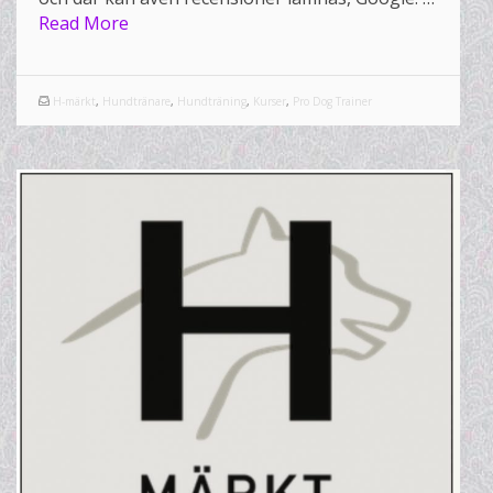
Read More
H-märkt
,
Hundtränare
,
Hundträning
,
Kurser
,
Pro Dog Trainer