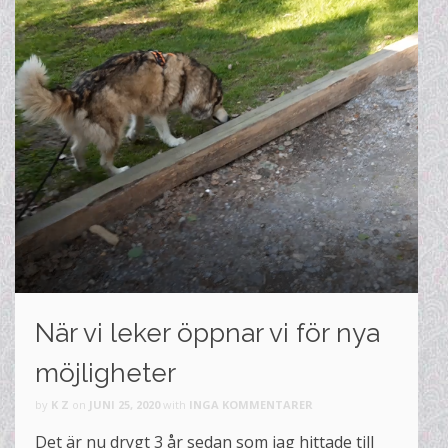
När vi leker öppnar vi för nya
möjligheter
by
K Z
on
JUNI 25, 2020
with
INGA KOMMENTARER
Det är nu drygt 3 år sedan som jag hittade till