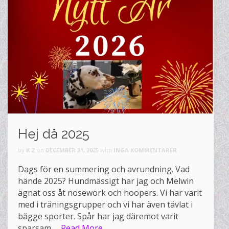
Hej då 2025
by
K Z
on
DECEMBER 31, 2025
with
INGA KOMMENTARER
Dags för en summering och avrundning. Vad
hände 2025? Hundmässigt har jag och Melwin
ägnat oss åt nosework och hoopers. Vi har varit
med i träningsgrupper och vi har även tävlat i
bägge sporter. Spår har jag däremot varit
sparsam …
Read More