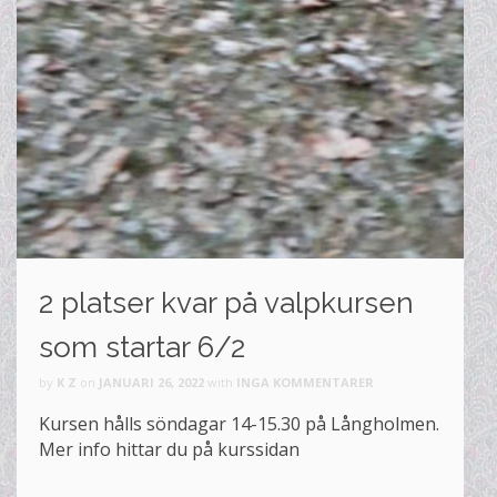
2 platser kvar på valpkursen
som startar 6/2
by
K Z
on
JANUARI 26, 2022
with
INGA KOMMENTARER
Kursen hålls söndagar 14-15.30 på Långholmen.
Mer info hittar du på kurssidan