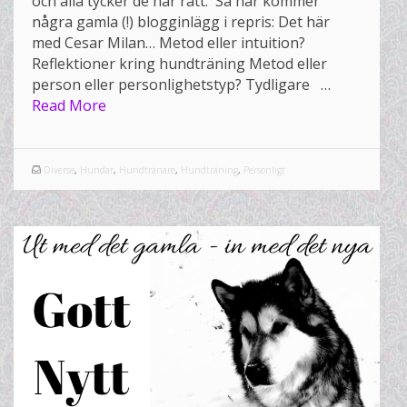
och alla tycker de har rätt. Så här kommer
några gamla (!) blogginlägg i repris: Det här
med Cesar Milan… Metod eller intuition?
Reflektioner kring hundträning Metod eller
person eller personlighetstyp? Tydligare …
Read More
Diverse
,
Hundar
,
Hundtränare
,
Hundträning
,
Personligt