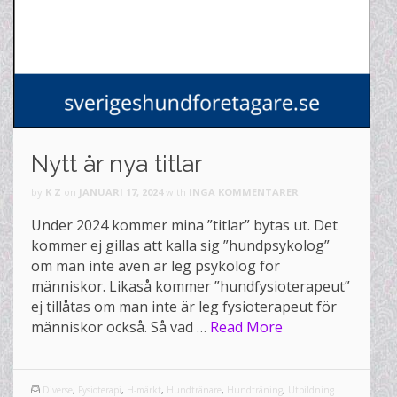
Nytt år nya titlar
by
K Z
on
JANUARI 17, 2024
with
INGA KOMMENTARER
Under 2024 kommer mina ”titlar” bytas ut. Det
kommer ej gillas att kalla sig ”hundpsykolog”
om man inte även är leg psykolog för
människor. Likaså kommer ”hundfysioterapeut”
ej tillåtas om man inte är leg fysioterapeut för
människor också. Så vad …
Read More
Diverse
,
Fysioterapi
,
H-märkt
,
Hundtränare
,
Hundträning
,
Utbildning