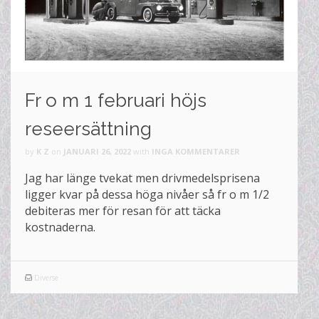
Fr o m 1 februari höjs
reseersättning
by
K Z
on
JANUARI 26, 2022
with
INGA KOMMENTARER
Jag har länge tvekat men drivmedelsprisena
ligger kvar på dessa höga nivåer så fr o m 1/2
debiteras mer för resan för att täcka
kostnaderna.
Diverse