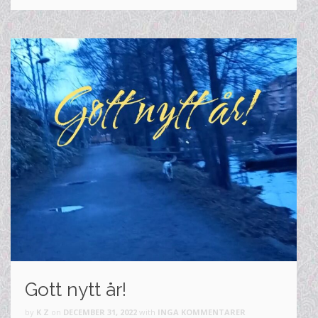
Gott nytt år!
by
K Z
on
DECEMBER 31, 2022
with
INGA KOMMENTARER