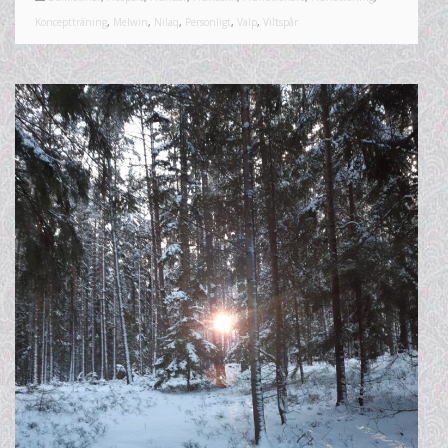
Konceptträning
,
Melwin
,
Nilaq
,
Personligt
,
Valp
,
Viltspår