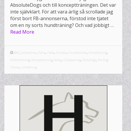
AbsoluteDogs och till konceptträningen. Det var
inte självklart. För att vara ärlig så scrollade jag
först bort FB-annonserna, förstod inte tjatet
om en ny sorts hundträning? Och vad jobbigt …
Read More
BAT
,
Dalmatiner
,
Frans
,
Hälsa
,
Hundar
,
Hundtränare
,
Hundträning
,
Klickerträning
,
Konceptträning
,
Nilaq
,
Omplacering
,
Personligt
,
Pro Dog
Trainer
,
Utbildning