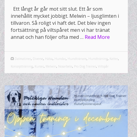
Ett långt år går mot sitt slut. Ett år som
innehållit mycket jobbigt. Melwin – ljusglimten i
tillvaron. Så roligt vi haft det. Det blev ingen
fortsättning på viltspåret men vi har tränat
annat och han följer ofta med …
Read More
Dalmatiner
,
Diverse
,
Hälsa
,
Hundar
,
Hundtränare
,
Hundträning
,
Katter
,
Konceptträning
,
Kurser
,
Melwin
,
Nosarbete
,
Pro Dog Trainer
,
Viltspår