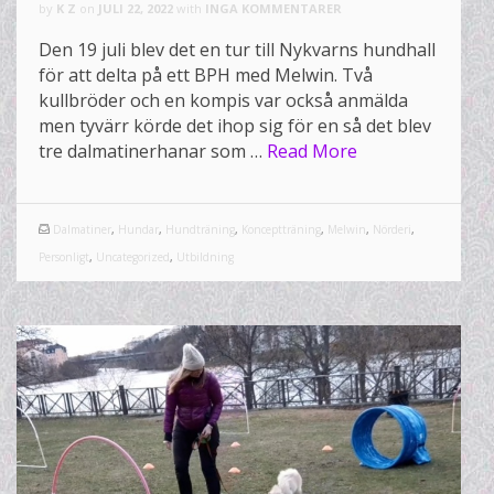
by
K Z
on
JULI 22, 2022
with
INGA KOMMENTARER
Den 19 juli blev det en tur till Nykvarns hundhall
för att delta på ett BPH med Melwin. Två
kullbröder och en kompis var också anmälda
men tyvärr körde det ihop sig för en så det blev
tre dalmatinerhanar som …
Read More
Dalmatiner
,
Hundar
,
Hundträning
,
Konceptträning
,
Melwin
,
Nörderi
,
Personligt
,
Uncategorized
,
Utbildning