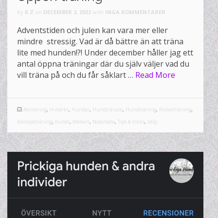
by
K Z
on
DECEMBER 2, 2022
with
INGA KOMMENTARER
Adventstiden och julen kan vara mer eller
mindre stressig. Vad är då bättre än att träna
lite med hunden!?! Under december håller jag ett
antal öppna träningar där du själv väljer vad du
vill träna på och du får såklart …
Read More
Aktivering
,
H-märkt
,
Hundar
,
Hundtränare
,
Hundträning
,
Klickerträning
,
Konceptträning
,
Kurser
,
Melwin
,
Nosarbete
,
Tips & tricks
,
Valp