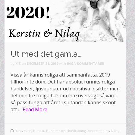
Ut med det gamla…
by
K Z
on
DECEMBER 31, 2019
with
INGA KOMMENTARER
Vissa år känns roliga att sammanfatta, 2019
tillhör inte dom. Det har absolut funnits roliga
händelser, ljuspunkter och positiva insikter men
det mindre roliga har om inte övervägt så varit
så pass tunga att året i slutändan känns skönt
att …
Read More
Frans
,
Hälsa
,
Hundar
,
Hundtränare
,
Hundträning
,
Konceptträning
,
Nilaq
,